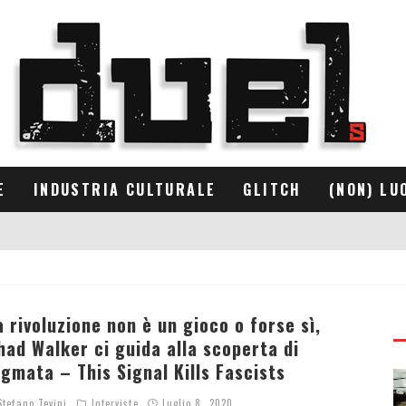
E
INDUSTRIA CULTURALE
GLITCH
(NON) LU
a rivoluzione non è un gioco o forse sì,
had Walker ci guida alla scoperta di
igmata – This Signal Kills Fascists
tefano Tevini
Interviste
Luglio 8, 2020