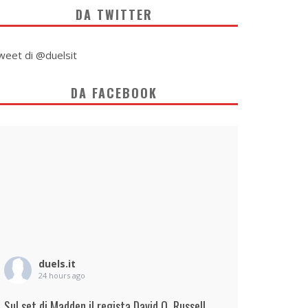
DA TWITTER
weet di @duelsit
DA FACEBOOK
duels.it
24 hours ago
Sul set di Madden il regista David O. Russell