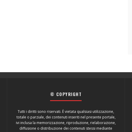
© COPYRIGHT
Tutti i diritti sono riservati. È vietata qualsiasi utilizzazione,
totale o parziale, dei contenuti inseriti nel presente portale,
ivi inclusa la memorizzazione, riproduzione, rielaborazione,
diffusione o distribuzione dei contenuti stessi mediante