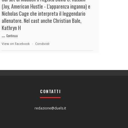
(Joy, American Hustle - L'apparenza inganna) e
Nicholas Cage che interpreta il leggendario
allenatore. Nel cast anche Christian Bale,
Kathryn H
...
Continua
View on Facebook
·
Condividi
duels.it
1 day ago
View on Facebook
·
Condividi
CONTATTI
duels.it
1 day ago
View on Facebook
·
Condividi
redazione@duels.it