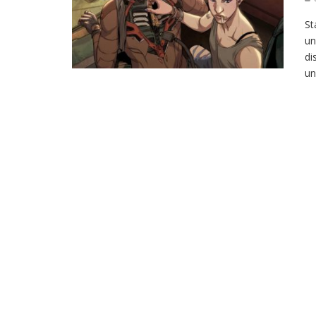
St
un
di
un