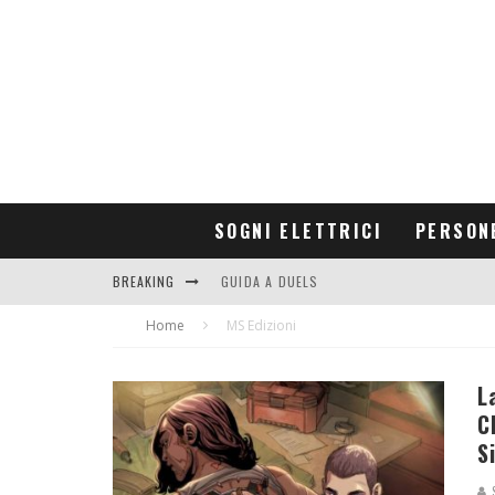
SOGNI ELETTRICI
PERSON
BREAKING
GUIDA A DUELS
Home
CONTRIBUTORS
MS Edizioni
L
C
S
S