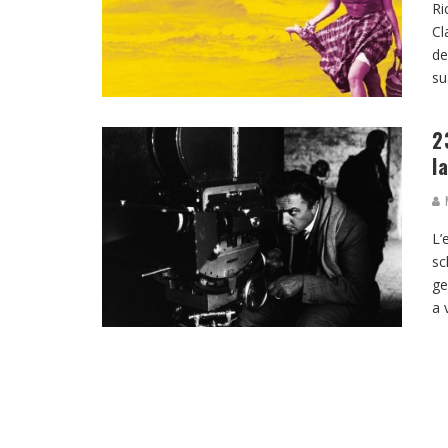
Ri
Cl
de
su
2
I
M
L’
sc
ge
a 