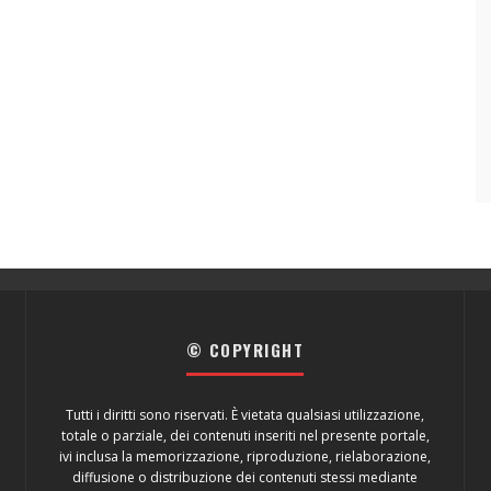
© COPYRIGHT
Tutti i diritti sono riservati. È vietata qualsiasi utilizzazione,
totale o parziale, dei contenuti inseriti nel presente portale,
ivi inclusa la memorizzazione, riproduzione, rielaborazione,
diffusione o distribuzione dei contenuti stessi mediante