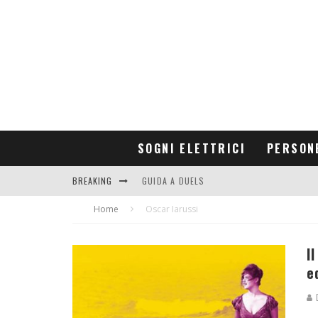
SOGNI ELETTRICI
PERSON
BREAKING
GUIDA A DUELS
Home
CONTRIBUTORS
Oscar Iarussi
I
e
D