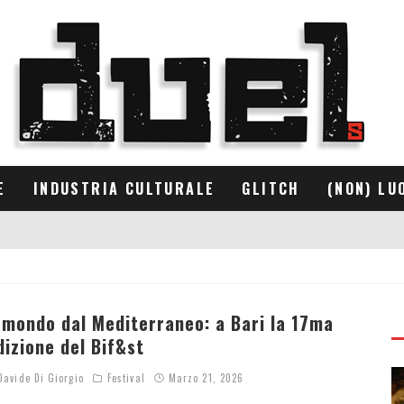
E
INDUSTRIA CULTURALE
GLITCH
(NON) LU
l mondo dal Mediterraneo: a Bari la 17ma
dizione del Bif&st
avide Di Giorgio
Festival
Marzo 21, 2026