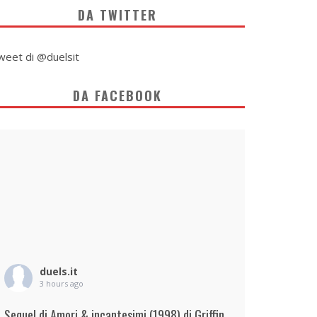
DA TWITTER
weet di @duelsit
DA FACEBOOK
duels.it
3 hours ago
Sequel di Amori & incantesimi (1998) di Griffin