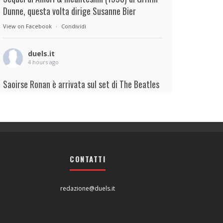
Dunne, questa volta dirige Susanne Bier
View on Facebook
·
Condividi
duels.it
4 hours ago
Saoirse Ronan è arrivata sul set di The Beatles
– A Four-Film Cinematic Event di Sam Mendes.
Interpreterà Linda McCartney al fianco di Paul
Mescal nel ruolo di Paul McCartney.
View on Facebook
·
Condividi
CONTATTI
duels.it
4 hours ago
redazione@duels.it
View on Facebook
·
Condividi