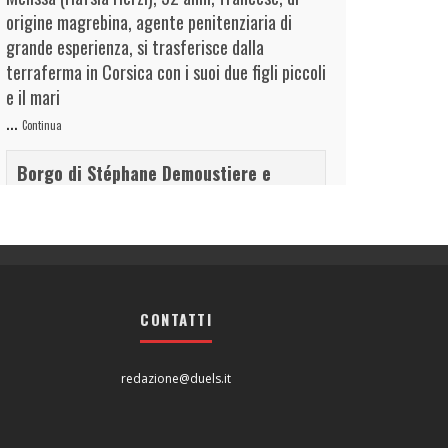
origine magrebina, agente penitenziaria di
grande esperienza, si trasferisce dalla
terraferma in Corsica con i suoi due figli piccoli
e il mari
...
Continua
Borgo di Stéphane Demoustiere e
quelli che guardano
duels.it
Grafica & immagine
View on Facebook
·
Condividi
CONTATTI
duels.it
21 hours ago
redazione@duels.it
Addio a Francesco Guccini (1940 - 2026)
View on Facebook
·
Condividi