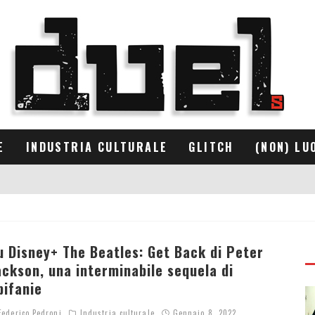
E
INDUSTRIA CULTURALE
GLITCH
(NON) LU
u Disney+ The Beatles: Get Back di Peter
ackson, una interminabile sequela di
pifanie
ederico Pedroni
Industria culturale
Gennaio 8, 2022