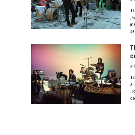
Th
Ja
in
se
T
c
R
To
a 
Ho
de