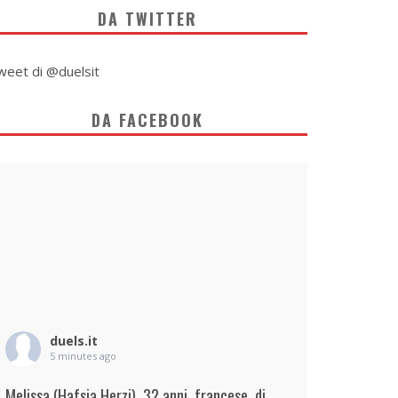
DA TWITTER
weet di @duelsit
DA FACEBOOK
duels.it
5 minutes ago
Melissa (Hafsia Herzi), 32 anni, francese, di