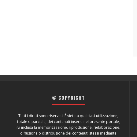
© COPYRIGHT
Tutti i diritti sono riservati. È vietata qualsiasi utilizzazione,
totale o parziale, dei contenuti inseriti nel presente portale,
ivi inclusa la memorizzazione, riproduzione, rielaborazione,
diffusione o distribuzione dei contenuti stessi mediante