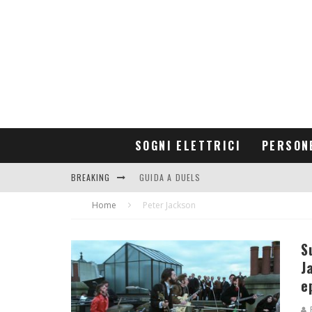
SOGNI ELETTRICI
PERSON
BREAKING
GUIDA A DUELS
Home
CONTRIBUTORS
Peter Jackson
S
J
e
F