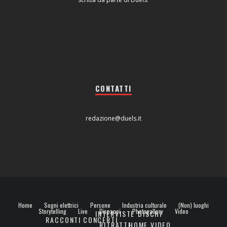
CONTATTI
redazione@duels.it
Home
Sogni elettrici
Persone
Industria culturale
(Non) luoghi
Storytelling
Live
Dispacci
Photogallery
Video
INTERVISTE
DISCHI
RACCONTI
CONCERTI
RITRATTI
HOME VIDEO