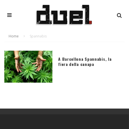
Home
Spannabis
A Barcellona Spannabis, la
fiera della canapa