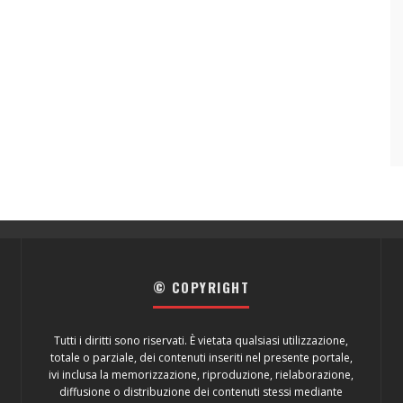
© COPYRIGHT
Tutti i diritti sono riservati. È vietata qualsiasi utilizzazione,
totale o parziale, dei contenuti inseriti nel presente portale,
ivi inclusa la memorizzazione, riproduzione, rielaborazione,
diffusione o distribuzione dei contenuti stessi mediante