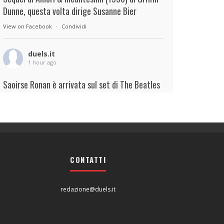
Dunne, questa volta dirige Susanne Bier
View on Facebook
·
Condividi
duels.it
1 hour ago
Saoirse Ronan è arrivata sul set di The Beatles
– A Four-Film Cinematic Event di Sam Mendes.
Interpreterà Linda McCartney al fianco di Paul
Mescal nel ruolo di Paul McCartney.
View on Facebook
·
Condividi
CONTATTI
duels.it
1 hour ago
redazione@duels.it
View on Facebook
·
Condividi