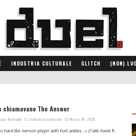
E
INDUSTRIA CULTURALE
GLITCH
(NON) LU
o chiamavano The Answer
uca Barnabé
Industria culturale
Marzo 24, 2020
o hard like Iverson playin’ with hurt ankles…» (Talib Kweli ft.