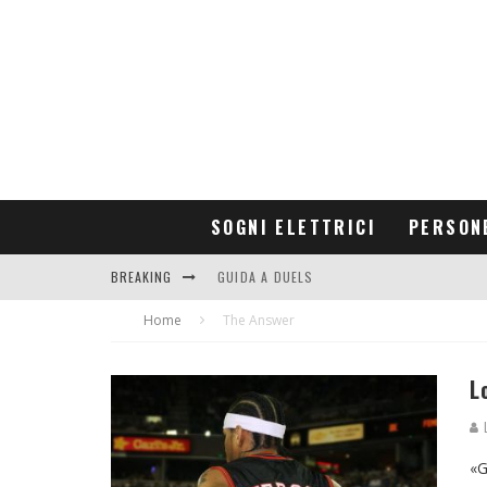
SOGNI ELETTRICI
PERSON
BREAKING
GUIDA A DUELS
Home
CONTRIBUTORS
The Answer
L
L
«G