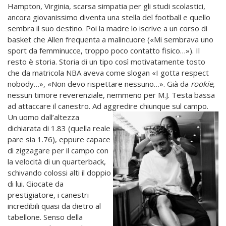
Hampton, Virginia, scarsa simpatia per gli studi scolastici,
ancora giovanissimo diventa una stella del football e quello
sembra il suo destino. Poi la madre lo iscrive a un corso di
basket che Allen frequenta a malincuore («Mi sembrava uno
sport da femminucce, troppo poco contatto fisico…»). Il
resto è storia. Storia di un tipo così motivatamente tosto
che da matricola NBA aveva come slogan «I gotta respect
nobody…», «Non devo rispettare nessuno…». Già da
rookie
,
nessun timore reverenziale, nemmeno per M.J. Testa bassa
ad attaccare il canestro. Ad aggredire chiunque sul campo.
Un u
omo dall’altezza
dichiarata di 1.83 (quella reale
pare sia 1.76), eppure capace
di zigzagare per il campo con
la velocità di un quarterback,
schivando colossi alti il doppio
di lui. Giocate da
prestigiatore, i canestri
incredibili quasi da dietro al
tabellone. Senso della