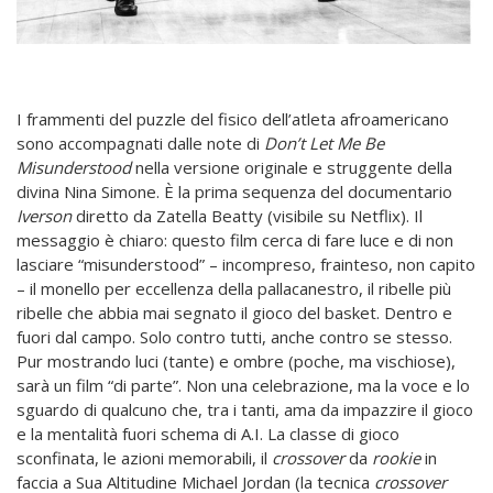
I frammenti del puzzle del fisico dell’atleta afroamericano
sono accompagnati dalle note di
Don’t Let Me Be
Misunderstood
nella versione originale e struggente della
divina Nina Simone. È la prima sequenza del documentario
Iverson
diretto da Zatella Beatty (visibile su Netflix). Il
messaggio è chiaro: questo film cerca di fare luce e di non
lasciare “misunderstood” – incompreso, frainteso, non capito
– il monello per eccellenza della pallacanestro, il ribelle più
ribelle che abbia mai segnato il gioco del basket. Dentro e
fuori dal campo. Solo contro tutti, anche contro se stesso.
Pur mostrando luci (tante) e ombre (poche, ma vischiose),
sarà un film “di parte”. Non una celebrazione, ma la voce e lo
sguardo di qualcuno che, tra i tanti, ama da impazzire il gioco
e la mentalità fuori schema di A.I. La classe di gioco
sconfinata, le azioni memorabili, il
crossover
da
rookie
in
faccia a Sua Altitudine Michael Jordan (la tecnica
crossover