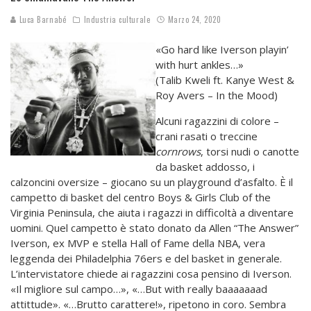
Luca Barnabé
Industria culturale
Marzo 24, 2020
«Go hard like Iverson playin’
with hurt ankles…»
(Talib Kweli ft. Kanye West &
Roy Avers – In the Mood)
Alcuni ragazzini di colore –
crani rasati o treccine
cornrows
, torsi nudi o canotte
da basket addosso, i
calzoncini oversize – giocano su un playground d’asfalto. È il
campetto di basket del centro Boys & Girls Club of the
Virginia Peninsula, che aiuta i ragazzi in difficoltà a diventare
uomini. Quel campetto è stato donato da Allen “The Answer”
Iverson, ex MVP e stella Hall of Fame della NBA, vera
leggenda dei Philadelphia 76ers e del basket in generale.
L’intervistatore chiede ai ragazzini cosa pensino di Iverson.
«Il migliore sul campo…», «…But with really baaaaaaad
attittude». «…Brutto carattere!», ripetono in coro. Sembra