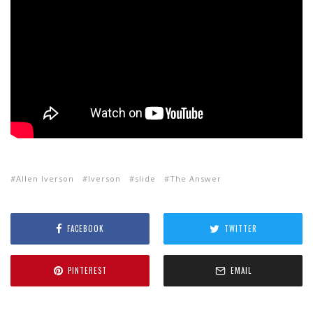
Allen Iverson
Iverson
slide
The Answer
FACEBOOK
TWITTER
PINTEREST
EMAIL