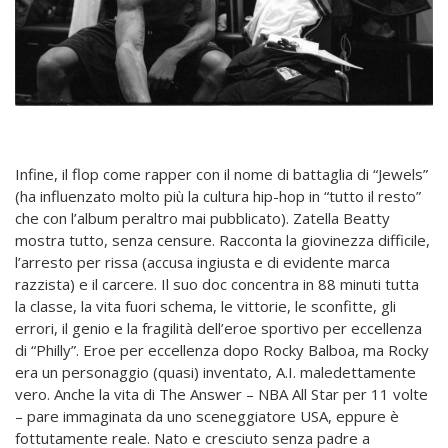
Infine, il flop come rapper con il nome di battaglia di “Jewels”
(ha influenzato molto più la cultura hip-hop in “tutto il resto”
che con l’album peraltro mai pubblicato). Zatella Beatty
mostra tutto, senza censure. Racconta la giovinezza difficile,
l’arresto per rissa (accusa ingiusta e di evidente marca
razzista) e il carcere. Il suo doc concentra in 88 minuti tutta
la classe, la vita fuori schema, le vittorie, le sconfitte, gli
errori, il genio e la fragilità dell’eroe sportivo per eccellenza
di “Philly”. Eroe per eccellenza dopo Rocky Balboa, ma Rocky
era un personaggio (quasi) inventato, A.I. maledettamente
vero. Anche la vita di The Answer – NBA All Star per 11 volte
– pare immaginata da uno sceneggiatore USA, eppure è
fottutamente reale. Nato e cresciuto senza padre a