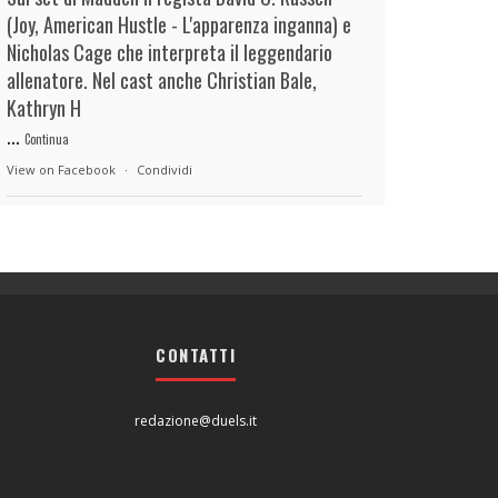
(Joy, American Hustle - L'apparenza inganna) e
Nicholas Cage che interpreta il leggendario
allenatore. Nel cast anche Christian Bale,
Kathryn H
...
Continua
View on Facebook
·
Condividi
duels.it
14 hours ago
View on Facebook
·
Condividi
CONTATTI
duels.it
14 hours ago
View on Facebook
·
Condividi
redazione@duels.it