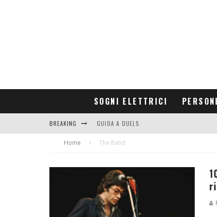
SOGNI ELETTRICI
PERSON
BREAKING
GUIDA A DUELS
Home
CONTRIBUTORS
The Band
1
r
M