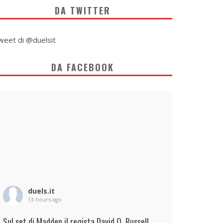
DA TWITTER
weet di @duelsit
DA FACEBOOK
duels.it
13 hours ago
Sul set di Madden il regista David O. Russell