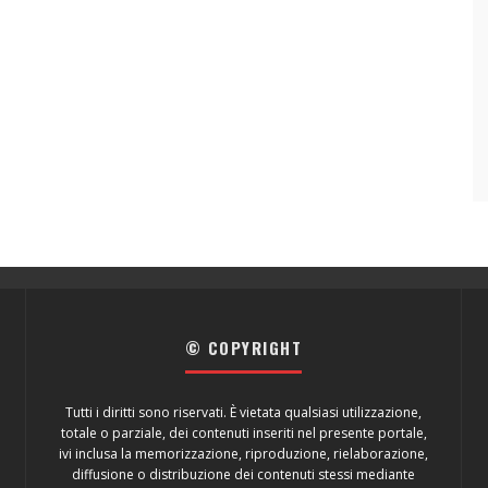
© COPYRIGHT
Tutti i diritti sono riservati. È vietata qualsiasi utilizzazione,
totale o parziale, dei contenuti inseriti nel presente portale,
ivi inclusa la memorizzazione, riproduzione, rielaborazione,
diffusione o distribuzione dei contenuti stessi mediante