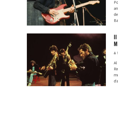
Po
an
de
Ba
I
M
M
Al
Ri
mu
d’