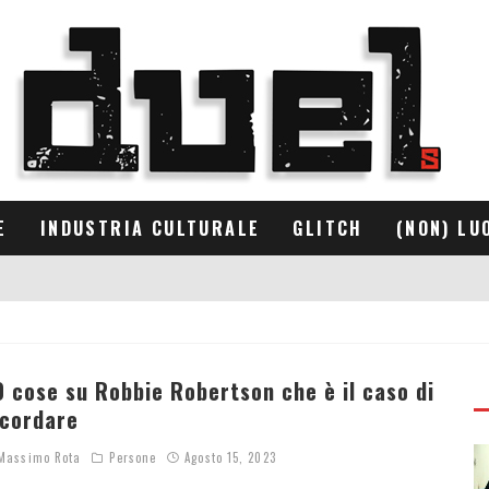
E
INDUSTRIA CULTURALE
GLITCH
(NON) LU
0 cose su Robbie Robertson che è il caso di
icordare
assimo Rota
Persone
Agosto 15, 2023