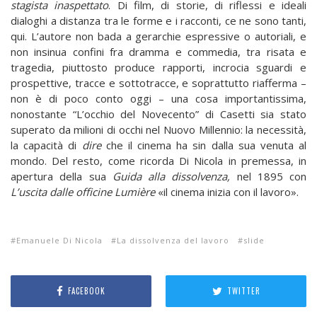
stagista inaspettato
. Di film, di storie, di riflessi e ideali
dialoghi a distanza tra le forme e i racconti, ce ne sono tanti,
qui. L’autore non bada a gerarchie espressive o autoriali, e
non insinua confini fra dramma e commedia, tra risata e
tragedia, piuttosto produce rapporti, incrocia sguardi e
prospettive, tracce e sottotracce, e soprattutto riafferma –
non è di poco conto oggi – una cosa importantissima,
nonostante “L’occhio del Novecento” di Casetti sia stato
superato da milioni di occhi nel Nuovo Millennio: la necessità,
la capacità di
dire
che il cinema ha sin dalla sua venuta al
mondo. Del resto, come ricorda Di Nicola in premessa, in
apertura della sua
Guida alla dissolvenza,
nel 1895 con
L’uscita dalle officine Lumière
«il cinema inizia con il lavoro».
Emanuele Di Nicola
La dissolvenza del lavoro
slide
FACEBOOK
TWITTER