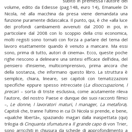
subito in premessa l’autore del
volume, edito da Ediesse (pag.148, euro 14), Emanuele Di
Nicola, né alla macchina da presa viene demandata una
funzione puramente didascalica. Il punto, qui, è che «alla luce
dei profondi cambiamenti avvenuti dal 2000 in poi, in
particolare dal 2008 con lo scoppio della crisi economica,
molti registi sono tornati con forza a parlare del tema del
lavoro esattamente quando è venuto a mancare. Ma essi
sono, prima di tutto, autori di cinema». Ecco, queste poche
righe riescono a delineare una sintesi efficace dell’idea, del
pensiero d’insieme, multicomprensivo, prima ancora che
della sostanza, che informano questo libro. La struttura è
semplice, chiara, lineare, sei capitoli con tematizzazioni
specifiche eppure spesso intrecciate (
La disoccupazione
,
I
precari
– sorta di triste esclusiva, come acutamente rileva
l’autore, del nostro Paese e dunque dei suoi racconti filmici
–,
Le donne
,
I lavoratori maturi
,
I manager
,
La metafora
).
Capitoli che, tranne l’ultimo in cui Di Nicola si prende, e bene,
«qualche libertà», spaziando magari dalla inaspettata (qui)
trilogia di
Cinquanta sfumature
a
Il grande capo
di von Trier,
sono arricchiti in chiusura da schede di approfondimento a