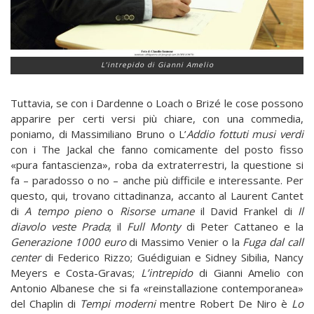
L’intrepido di Gianni Amelio
Tuttavia, se con i Dardenne o Loach o Brizé le cose possono
apparire per certi versi più chiare, con una commedia,
poniamo, di Massimiliano Bruno o L’
Addio fottuti musi verdi
con i The Jackal che fanno comicamente del posto fisso
«pura fantascienza», roba da extraterrestri, la questione si
fa – paradosso o no – anche più difficile e interessante. Per
questo, qui, trovano cittadinanza, accanto al Laurent Cantet
di
A tempo pieno
o
Risorse umane
il David Frankel di
Il
diavolo veste Prada
; il
Full Monty
di Peter Cattaneo e la
Generazione 1000 euro
di Massimo Venier o la
Fuga dal call
center
di Federico Rizzo; Guédiguian e Sidney Sibilia, Nancy
Meyers e Costa-Gravas;
L’intrepido
di Gianni Amelio con
Antonio Albanese che si fa «reinstallazione contemporanea»
del Chaplin di
Tempi moderni
mentre Robert De Niro è
Lo