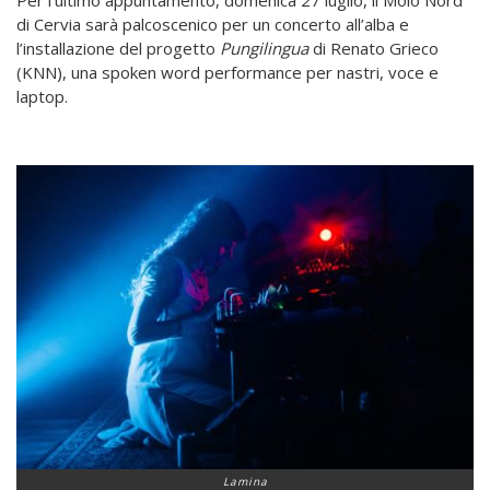
di Cervia sarà palcoscenico per un concerto all’alba e
l’installazione del progetto
Pungilingua
di Renato Grieco
(KNN), una spoken word performance per nastri, voce e
laptop.
Lamina