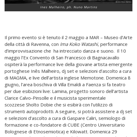
Ines Malheiro, ph. Nuno Martins
Il primo evento si è tenuto il 2 maggio a MAR – Museo d’Arte
della città di Ravenna, con
Ima Koko Watashi,
performance
d’improvvisazione che ha intrecciato danza e suono. Il 10
maggio l’Ex Convento di San Francesco di Bagnacavallo
ospiterà la performance live della giovane artista emergente
portoghese Inês Malheiro, dj set e selezioni d’ascolto a cura
di MAGMA, e live dell’artista inglese Memotone. Domenica 8
giugno, l’area boschiva di Villa Emaldi a Faenza si fa teatro
per due esibizioni live: Lamina, progetto sonoro dell’artista
Clarice Calvo-Pinsolle
e il musicista sperimentale
scozzese Sholto Dobie che si esibirà con l’utilizzo di
strumenti autoprodotti. A seguire, si potrà assistere a dj set
e selezioni d’ascolto a cura di Gaspare Caliri, semiologo di
formazione e co-fondatore di CUBE (Centro Universitario
Bolognese di Etnosemiotica) e Kilowatt. Domenica 29