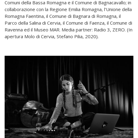
Comuni della Bassa Romagna e il Comune di Bagnacavallo; in
collaborazione con la Regione Emilia Romagna, l’Unione della
Romagna Faentina, il Comune di Bagnara di Romagna, il
Parco della Salina di Cervia, il Comune di Faenza, il Comune di
Ravenna ed il Museo MAR. Media partner: Radio 3, ZERO. (In
apertura Molo di Cervia, Stefano Pilia, 2020).