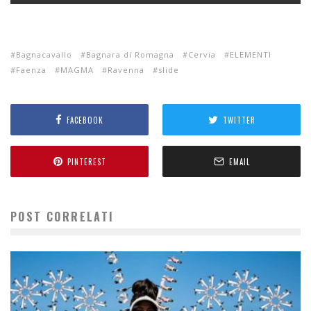
Bagnacavallo
Bagnara di Romagna
Cervia
ELEMENTI
Faenza
MAGMA
Ravenna
slide
FACEBOOK
TWITTER
PINTEREST
EMAIL
POST CORRELATI