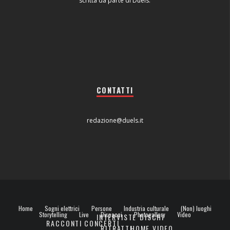
scritta da parte di Duels.
CONTATTI
redazione@duels.it
Home
Sogni elettrici
Persone
Industria culturale
(Non) luoghi
Storytelling
Live
Dispacci
Photogallery
Video
INTERVISTE
DISCHI
RACCONTI
CONCERTI
RITRATTI
HOME VIDEO