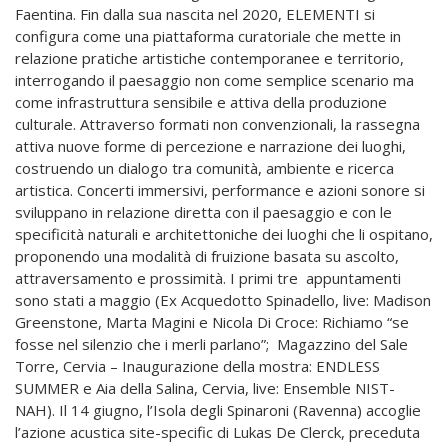
Faentina.
Fin dalla sua nascita nel 2020, ELEMENTI si
configura come una piattaforma curatoriale che mette in
relazione
pratiche artistiche contemporanee e territorio
,
interrogando il paesaggio non come semplice scenario ma
come infrastruttura sensibile e attiva della produzione
culturale. Attraverso formati non convenzionali, la rassegna
attiva nuove forme di percezione e narrazione dei luoghi,
costruendo un dialogo tra comunità, ambiente e ricerca
artistica.
Concerti immersivi, performance e azioni sonore si
sviluppano in relazione diretta con il paesaggio e con le
specificità naturali e architettoniche dei luoghi che li ospitano,
proponendo una modalità di fruizione basata su ascolto,
attraversamento e prossimità. I primi tre appuntamenti
sono stati a maggio (Ex Acquedotto Spinadello, live: Madison
Greenstone, Marta Magini e Nicola Di Croce: Richiamo “se
fosse nel silenzio che i merli parlano”; Magazzino del Sale
Torre, Cervia – Inaugurazione della mostra: ENDLESS
SUMMER e Aia della Salina, Cervia, live: Ensemble NIST-
NAH). Il 14 giugno, l’Isola degli Spinaroni (Ravenna) accoglie
l’azione acustica site-specific di Lukas De Clerck, preceduta