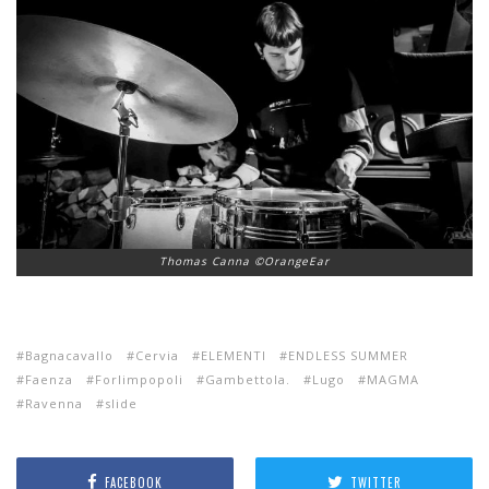
Thomas Canna ©OrangeEar
Bagnacavallo
Cervia
ELEMENTI
ENDLESS SUMMER
Faenza
Forlimpopoli
Gambettola.
Lugo
MAGMA
Ravenna
slide
FACEBOOK
TWITTER