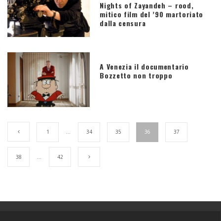
Nights of Zayandeh – rood,
mitico film del ’90 martoriato
dalla censura
A Venezia il documentario
Bozzetto non troppo
1
…
34
35
36
37
38
…
42