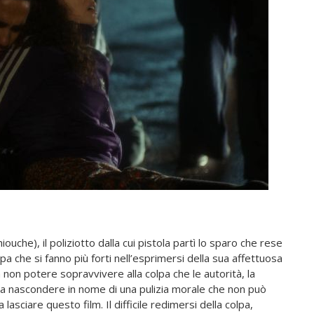
che), il poliziotto dalla cui pistola partì lo sparo che rese
pa che si fanno più forti nell’esprimersi della sua affettuosa
a non potere sopravvivere alla colpa che le autorità, la
on a nascondere in nome di una pulizia morale che non può
asciare questo film. Il difficile redimersi della colpa,