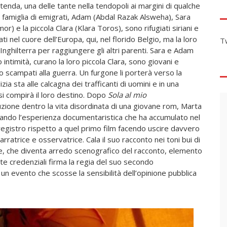
tenda, una delle tante nella tendopoli ai margini di qualche
e famiglia di emigrati, Adam (Abdal Razak Alsweha), Sara
r) e la piccola Clara (Klara Toros), sono rifugiati siriani e
tati nel cuore dell’Europa, qui, nel florido Belgio, ma la loro
T
’Inghilterra per raggiungere gli altri parenti. Sara e Adam
 intimità, curano la loro piccola Clara, sono giovani e
 scampati alla guerra. Un furgone li porterà verso la
izia sta alle calcagna dei trafficanti di uomini e in una
si compirà il loro destino. Dopo
Sola al mio
uzione dentro la vita disordinata di una giovane rom, Marta
zando l’esperienza documentaristica che ha accumulato nel
egistro rispetto a quel primo film facendo uscire davvero
arratrice e osservatrice. Cala il suo racconto nei toni bui di
e, che diventa arredo scenografico del racconto, elemento
te credenziali firma la regia del suo secondo
un evento che scosse la sensibilità dell’opinione pubblica