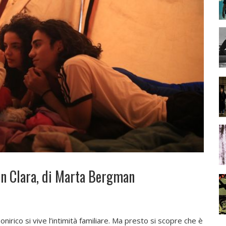
a in Clara, di Marta Bergman
i onirico si vive l’intimità familiare. Ma presto si scopre che è