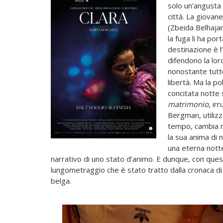
solo un’angusta 
città. La giovan
(Zbeida Belhajamo
la fuga li ha por
destinazione è l
difendono la loro
nonostante tutto
libertà. Ma la pol
concitata notte 
matrimonio
,
irr
Bergman, utiliz
tempo, cambia r
la sua anima di n
una eterna nott
narrativo di uno stato d’animo. E dunque, con ques
lungometraggio che è stato tratto dalla cronaca di 
belga.