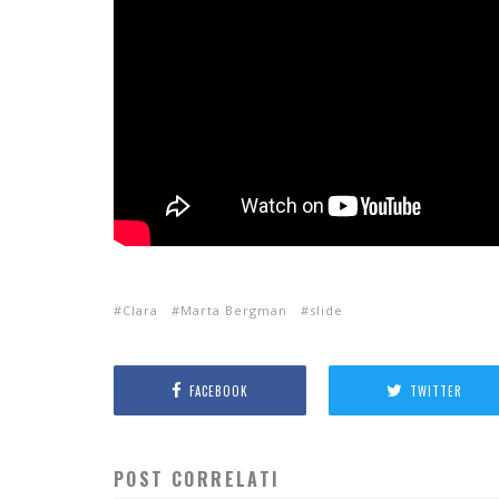
Clara
Marta Bergman
slide
FACEBOOK
TWITTER
POST CORRELATI