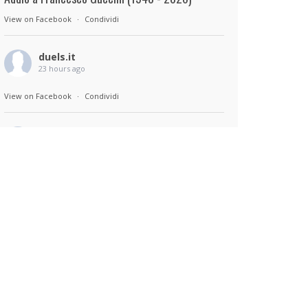
View on Facebook
·
Condividi
duels.it
23 hours ago
View on Facebook
·
Condividi
duels.it
23 hours ago
Sul set di Bad Lieutenant: Tokyo di Takashi
Miike, con Shun Oguri, Lily James , Liv
Morganremake. Remake di Bad Lieutenant di
Abel Ferrara
View on Facebook
·
Condividi