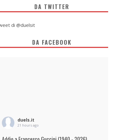
DA TWITTER
weet di @duelsit
DA FACEBOOK
duels.it
21 hours ago
Addio a Francesco Guccini (1940 - 2026)