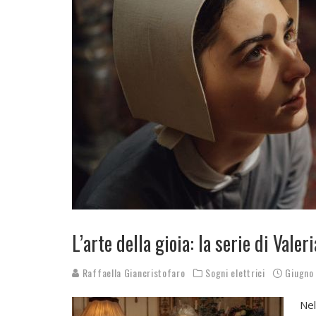
L’arte della gioia: la serie di Val
Raffaella Giancristofaro
Sogni elettrici
Giugno
Nel