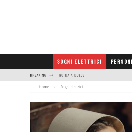
SOGNI ELETTRICI
PERSON
BREAKING
GUIDA A DUELS
Home
CONTRIBUTORS
Sogni elettrici