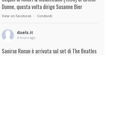
Dunne, questa volta dirige Susanne Bier
View on Facebook
·
Condividi
duels.it
4 hours ago
Saoirse Ronan è arrivata sul set di The Beatles
– A Four-Film Cinematic Event di Sam Mendes.
Interpreterà Linda McCartney al fianco di Paul
Mescal nel ruolo di Paul McCartney.
View on Facebook
·
Condividi
duels.it
5 hours ago
View on Facebook
·
Condividi