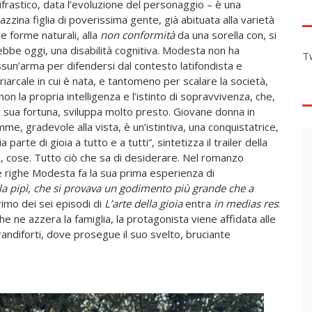
ifrastico, data l’evoluzione del personaggio – è una
azzina figlia di poverissima gente, già abituata alla varietà
le forme naturali, alla
non conformità
da una sorella con, si
ebbe oggi, una disabilità cognitiva. Modesta non ha
T
sun’arma per difendersi dal contesto latifondista e
riarcale in cui è nata, e tantomeno per scalare la società,
non la propria intelligenza e l’istinto di sopravvivenza, che,
 sua fortuna, sviluppa molto presto. Giovane donna in
mme, gradevole alla vista, è un’istintiva, una conquistatrice,
rte di gioia a tutto e a tutti”, sintetizza il trailer della
, cose. Tutto ciò che sa di desiderare.
Nel romanzo
e righe Modesta fa la sua prima esperienza di
la pipì, che si provava un godimento più grande che a
primo dei sei episodi di
L’arte della gioia
entra
in medias res
:
e ne azzera la famiglia, la protagonista viene affidata alle
randiforti, dove prosegue il suo svelto, bruciante