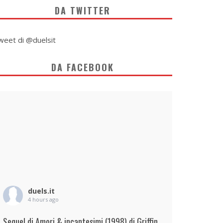
DA TWITTER
weet di @duelsit
DA FACEBOOK
duels.it
4 hours ago
Sequel di Amori & incantesimi (1998) di Griffin