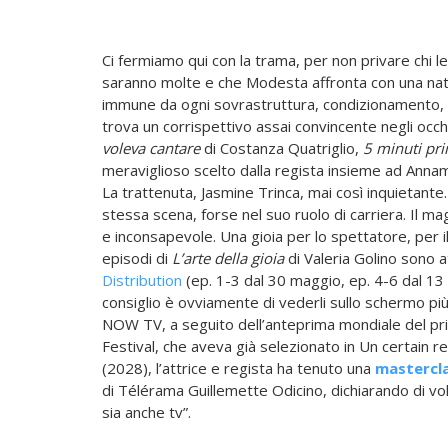
Ci fermiamo qui con la trama, per non privare chi l
saranno molte e che Modesta affronta con una nat
immune da ogni sovrastruttura, condizionamento, s
trova un corrispettivo assai convincente negli occhi 
voleva cantare
di Costanza Quatriglio,
5 minuti pr
meraviglioso scelto dalla regista insieme ad Anna
La trattenuta, Jasmine Trinca, mai così inquietante.
stessa scena, forse nel suo ruolo di carriera. Il m
e inconsapevole. Una gioia per lo spettatore, per il
episodi di
L’arte della gioia
di Valeria Golino sono a
Distribution
(ep. 1-3 dal 30 maggio, ep. 4-6 dal 13 g
consiglio è ovviamente di vederli sullo schermo più
NOW TV, a seguito dell’anteprima mondiale del pri
Festival, che aveva già selezionato in Un certain re
(2028), l’attrice e regista ha tenuto una
mastercl
di Télérama Guillemette Odicino, dichiarando di vol
sia anche tv”.