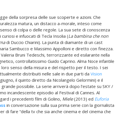
egge della sorpresa delle sue scoperte e azioni. Che
uralezza matura, un distacco a-morale, inteso come
enso di colpa o delle regole. La sua sete di conoscenza
curiosi e infuocati di Tecla Insolia (
La bambina che non
ima
di Duccio Chiarini). La punta di diamante di un cast
maria Sambucco e Massimo Appolloni e diretto con finezza.
 Valeria Bruni Tedeschi, terrorizzante ed esilarante nella
agnetico, controllatissimo Guido Caprino. Alma Noce infantile
 loro senso della misura e del rispetto per il testo.
I sei
ttualmente distribuiti nelle sale in due parti da
Vision
iugno, il quinto diretto da Nicolangelo Gelormini) e il
 grande possibile. La serie arriverà dopo l’estate su SKY /
mo incandescente episodio al Festival di Cannes. Al
gard i precedenti film di Golino,
Miele
(2013) ed
Euforia
ass
in conversazione sulla sua prima serie con la giornalista
er di fare “della tv che sia anche cinema e del cinema che