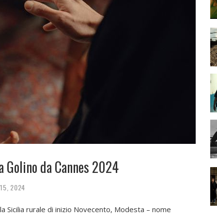
eria Golino da Cannes 2024
 15, 2024
la Sicilia rurale di inizio Novecento, Modesta – nome