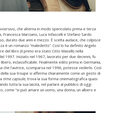
vversivo, che alterna in modo spericolato prima e terza
la, Francesca Marciano, Luca Infascelli e Stefano Sardo
so, durato due anni e mezzo. È scelta audace, che colpisce
enza è un romanzo “maledetto”. Così lo ha definito Angelo
e del libro (il primo era stato Citto Maselli) nella
el 1997. Iniziato nel 1967, lavorato per due decenni, fu
, libero, inclassificabile. Finalmente edito prima in Germania,
ima che l’autrice, scomparsa nel 1996, potesse vederlo. Così
e della sua troupe si afferma chiaramente come un gesto di
na
time capsule
, trova la sua forma cinematografica quasi
do tutta la sua laicità, nel parlare al pubblico di oggi
to, come “si può amare un uomo, una donna, un albero e