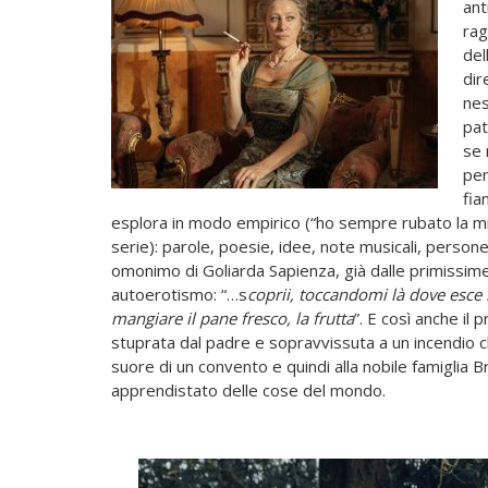
ant
rag
del
dir
nes
pat
se 
per
fia
esplora in modo empirico (“ho sempre rubato la mia pa
serie): parole, poesie, idee, note musicali, persone
omonimo di Goliarda Sapienza, già dalle primissim
autoerotismo: “…s
coprii, toccandomi là dove esce 
mangiare il pane fresco, la frutta
”. E così anche il 
stuprata dal padre e sopravvissuta a un incendio ch
suore di un convento e quindi alla nobile famiglia B
apprendistato delle cose del mondo.