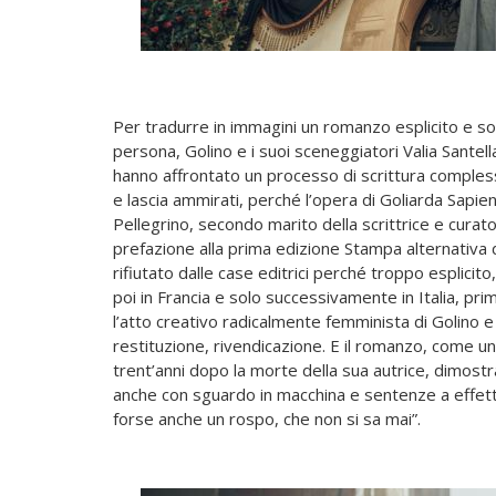
Per tradurre in immagini un romanzo esplicito e so
persona, Golino e i suoi sceneggiatori Valia Santel
hanno affrontato un processo di scrittura comples
e lascia ammirati, perché l’opera di Goliarda Sapi
Pellegrino, secondo marito della scrittrice e curator
prefazione alla prima edizione Stampa alternativa d
rifiutato dalle case editrici perché troppo esplicito
poi in Francia e solo successivamente in Italia, pr
l’atto creativo radicalmente femminista di Golino 
restituzione, rivendicazione. E il romanzo, come u
trent’anni dopo la morte della sua autrice, dimostran
anche con sguardo in macchina e sentenze a effet
forse anche un rospo, che non si sa mai”.