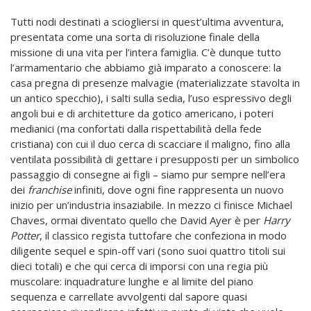
Tutti nodi destinati a sciogliersi in quest’ultima avventura,
presentata come una sorta di risoluzione finale della
missione di una vita per l’intera famiglia. C’è dunque tutto
l’armamentario che abbiamo già imparato a conoscere: la
casa pregna di presenze malvagie (materializzate stavolta in
un antico specchio), i salti sulla sedia, l’uso espressivo degli
angoli bui e di architetture da gotico americano, i poteri
medianici (ma confortati dalla rispettabilità della fede
cristiana) con cui il duo cerca di scacciare il maligno, fino alla
ventilata possibilità di gettare i presupposti per un simbolico
passaggio di consegne ai figli – siamo pur sempre nell’era
dei
franchise
infiniti, dove ogni fine rappresenta un nuovo
inizio per un’industria insaziabile. In mezzo ci finisce Michael
Chaves, ormai diventato quello che David Ayer è per
Harry
Potter
, il classico regista tuttofare che confeziona in modo
diligente sequel e spin-off vari (sono suoi quattro titoli sui
dieci totali) e che qui cerca di imporsi con una regia più
muscolare: inquadrature lunghe e al limite del piano
sequenza e carrellate avvolgenti dal sapore quasi