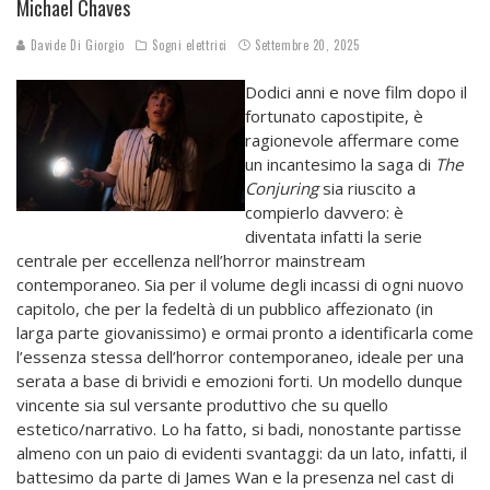
Michael Chaves
Davide Di Giorgio
Sogni elettrici
Settembre 20, 2025
Dodici anni e nove film dopo il
fortunato capostipite, è
ragionevole affermare come
un incantesimo la saga di
The
Conjuring
sia riuscito a
compierlo davvero: è
diventata infatti la serie
centrale per eccellenza nell’horror mainstream
contemporaneo. Sia per il volume degli incassi di ogni nuovo
capitolo, che per la fedeltà di un pubblico affezionato (in
larga parte giovanissimo) e ormai pronto a identificarla come
l’essenza stessa dell’horror contemporaneo, ideale per una
serata a base di brividi e emozioni forti. Un modello dunque
vincente sia sul versante produttivo che su quello
estetico/narrativo. Lo ha fatto, si badi, nonostante partisse
almeno con un paio di evidenti svantaggi: da un lato, infatti, il
battesimo da parte di James Wan e la presenza nel cast di