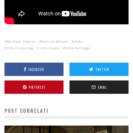
Michael Chaves
Patrick Wilson
slide
The Conjuring - Il rito finale
Vera Farmiga
FACEBOOK
TWITTER
PINTEREST
EMAIL
POST CORRELATI