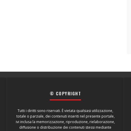
© COPYRIGHT
Tutti i diritti sono riservati. È vietata qualsiasi utilizzazione,
totale o parziale, dei contenuti inseriti nel presente portale,
ivi inclusa la memorizzazione, riproduzione, rielaborazione,
diffusione o distribuzione dei contenuti stessi mediante