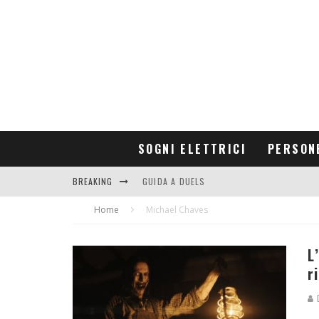
SOGNI ELETTRICI
PERSON
BREAKING
GUIDA A DUELS
Home
CONTRIBUTORS
Michael Chaves
L
r
D