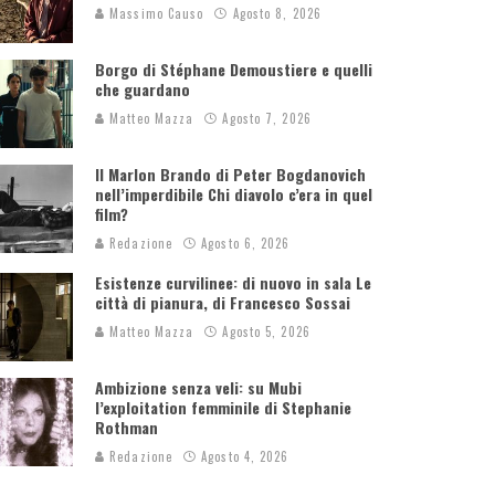
Massimo Causo
Agosto 8, 2026
Borgo di Stéphane Demoustiere e quelli
che guardano
Matteo Mazza
Agosto 7, 2026
Il Marlon Brando di Peter Bogdanovich
nell’imperdibile Chi diavolo c’era in quel
film?
Redazione
Agosto 6, 2026
Esistenze curvilinee: di nuovo in sala Le
città di pianura, di Francesco Sossai
Matteo Mazza
Agosto 5, 2026
Ambizione senza veli: su Mubi
l’exploitation femminile di Stephanie
Rothman
Redazione
Agosto 4, 2026