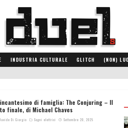
E
INDUSTRIA CULTURALE
GLITCH
(NON) LU
’incantesimo di famiglia: The Conjuring – Il
ito finale, di Michael Chaves
avide Di Giorgio
Sogni elettrici
Settembre 20, 2025