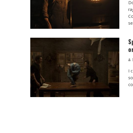
Do
ra
Co
se
S
o
D
I 
so
co