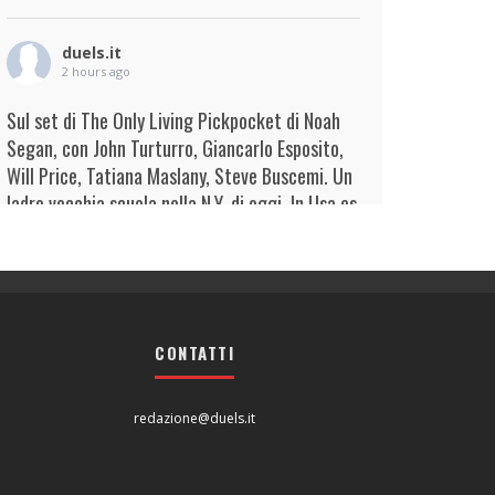
duels.it
2 hours ago
Sul set di The Only Living Pickpocket di Noah
Segan, con John Turturro, Giancarlo Esposito,
Will Price, Tatiana Maslany, Steve Buscemi. Un
ladro vecchia scuola nella N.Y. di oggi. In Usa es
...
Continua
View on Facebook
·
Condividi
duels.it
2 hours ago
CONTATTI
View on Facebook
·
Condividi
redazione@duels.it