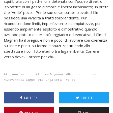
squilibrata con il padre; una detenuta con l’occhio di vetro,
ispiratrice di un gesto d’amore e libertà inconsueto; un prete
che “vede” poco… Per le sue strampalate trovate il film
possiede una vivacità a tratti sorprendente. Pur
riconoscendone limiti, imperfezioni e incompiutezze, pur
essendo ampiamente esplicito e dimostrativo quando
avrebbe potuto essere più leggiadro ed evocativo, il film di
Magnani ha il pregio, e non è poco, di lavorare con coerenza
su linee e punti, su forme e spazi, restituendo allo
spettatore il conflitto eterno tra fuga e libertà. Correre
verso dove? Correre per chi?
Adriano Tardiolo
Andrea Magnani
Barbora Bobulova
Giovanni Calcagno
La lunga corsa
slide
FACEBOOK
TWITTER
PINTEREST
EMAIL