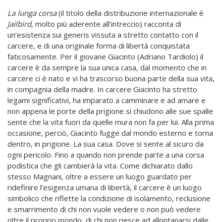
La lunga corsa
(il titolo della distribuzione internazionale è
Jailbird
, molto più aderente all’intreccio) racconta di
un’esistenza sui generis vissuta a stretto contatto con il
carcere, e di una originale forma di libertà conquistata
faticosamente. Per il giovane Giacinto (Adriano Tardiolo) il
carcere è da sempre la sua unica casa, dal momento che in
carcere ci è nato e vi ha trascorso buona parte della sua vita,
in compagnia della madre. In carcere Giacinto ha stretto
legami significativi, ha imparato a camminare e ad amare e
non appena le porte della prigione si chiudono alle sue spalle
sente che la vita fuori da quelle mura non fa per lui. Alla prima
occasione, perciò, Giacinto fugge dal mondo esterno e torna
dentro, in prigione. La sua casa. Dove si sente al sicuro da
ogni pericolo. Fino a quando non prende parte a una corsa
podistica che gli cambierà la vita. Come dichiarato dallo
stesso Magnani, oltre a essere un luogo guardato per
ridefinire l’esigenza umana di libertà, il carcere è un luogo
simbolico che riflette la condizione di isolamento, reclusione
e smarrimento di chi non vuole vedere o non può vedere
oltre il proprio mondo, di chi non riesce ad allontanarsi dalle