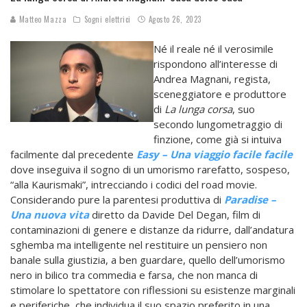
Matteo Mazza
Sogni elettrici
Agosto 26, 2023
Né il reale né il verosimile
rispondono all’interesse di
Andrea Magnani, regista,
sceneggiatore e produttore
di
La lunga corsa
, suo
secondo lungometraggio di
finzione, come già si intuiva
facilmente dal precedente
Easy – Una viaggio facile facile
dove inseguiva il sogno di un umorismo rarefatto, sospeso,
“alla Kaurismaki”, intrecciando i codici del road movie.
Considerando pure la parentesi produttiva di
Paradise –
Una nuova vita
diretto da Davide Del Degan, film di
contaminazioni di genere e distanze da ridurre, dall’andatura
sghemba ma intelligente nel restituire un pensiero non
banale sulla giustizia, a ben guardare, quello dell’umorismo
nero in bilico tra commedia e farsa, che non manca di
stimolare lo spettatore con riflessioni su esistenze marginali
e periferiche, che individua il suo spazio preferito in una