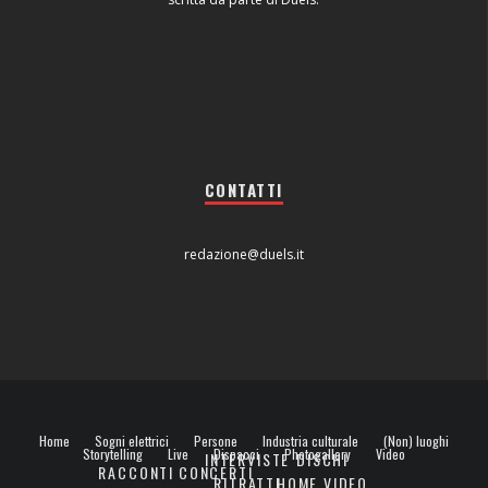
CONTATTI
redazione@duels.it
Home
Sogni elettrici
Persone
Industria culturale
(Non) luoghi
Storytelling
Live
Dispacci
Photogallery
Video
INTERVISTE
DISCHI
RACCONTI
CONCERTI
RITRATTI
HOME VIDEO