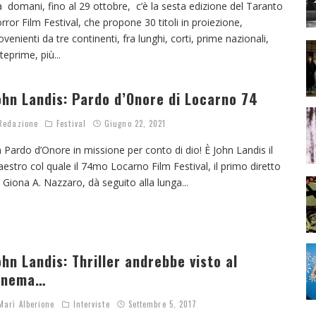
 domani, fino al 29 ottobre, c’è la sesta edizione del Taranto
rror Film Festival, che propone 30 titoli in proiezione,
ovenienti da tre continenti, fra lunghi, corti, prime nazionali,
teprime, più
...
ohn Landis: Pardo d’Onore di Locarno 74
edazione
Festival
Giugno 22, 2021
 Pardo d’Onore in missione per conto di dio! È John Landis il
estro col quale il 74mo Locarno Film Festival, il primo diretto
 Giona A. Nazzaro, dà seguito alla lunga
...
ohn Landis: Thriller andrebbe visto al
inema…
arì Alberione
Interviste
Settembre 5, 2017