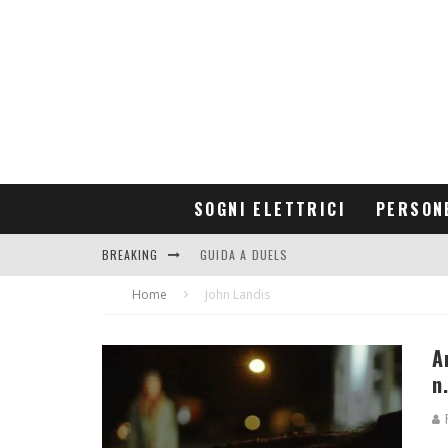
SOGNI ELETTRICI
PERSON
BREAKING
GUIDA A DUELS
Home
CONTRIBUTORS
John Landis
A
n
R