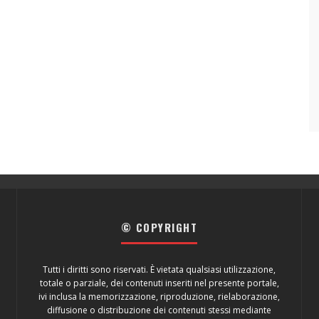
© COPYRIGHT
Tutti i diritti sono riservati. È vietata qualsiasi utilizzazione,
totale o parziale, dei contenuti inseriti nel presente portale,
ivi inclusa la memorizzazione, riproduzione, rielaborazione,
diffusione o distribuzione dei contenuti stessi mediante