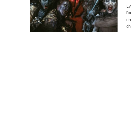
Ev
l’
ri
ch