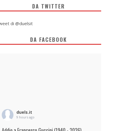
DA TWITTER
weet di @duelsit
DA FACEBOOK
duels.it
9 hours ago
Addio a Francesco Guccini (1940 - 2026)