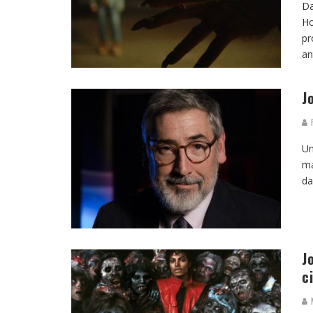
Da
Ho
pr
an
J
R
Un
ma
da
J
c
M