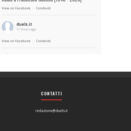
View on Facebook
·
Condividi
duels.it
11 hours ago
View on Facebook
·
Condividi
duels.it
11 hours ago
Sul set di Bad Lieutenant: Tokyo di Takashi
Miike, con Shun Oguri, Lily James , Liv
Morganremake. Remake di Bad Lieutenant di
CONTATTI
Abel Ferrara
View on Facebook
·
Condividi
redazione@duels.it