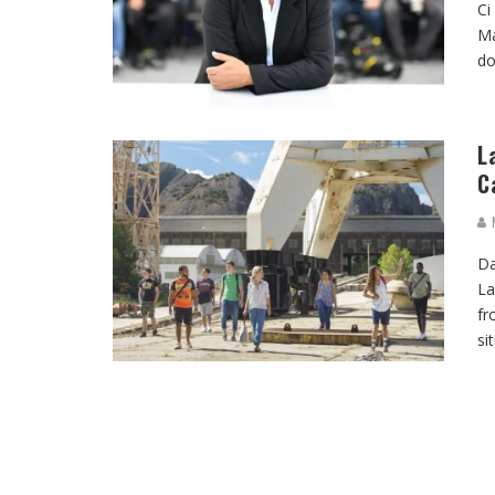
Ci
Ma
do
L
C
M
Da
La
fr
si