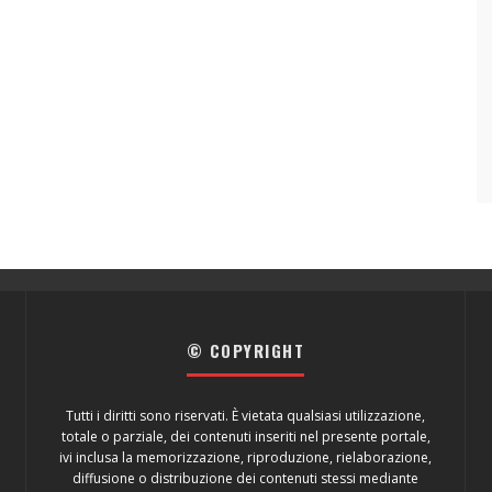
© COPYRIGHT
Tutti i diritti sono riservati. È vietata qualsiasi utilizzazione,
totale o parziale, dei contenuti inseriti nel presente portale,
ivi inclusa la memorizzazione, riproduzione, rielaborazione,
diffusione o distribuzione dei contenuti stessi mediante