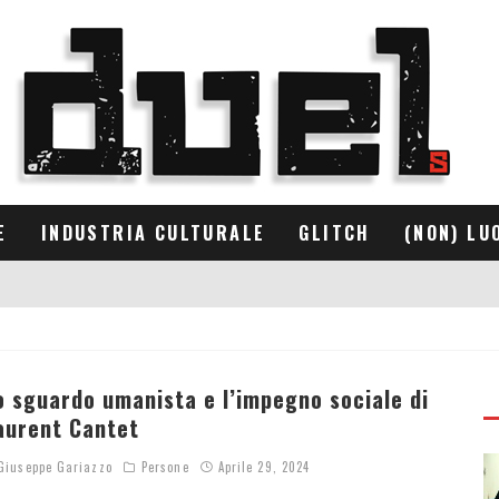
E
INDUSTRIA CULTURALE
GLITCH
(NON) LU
o sguardo umanista e l’impegno sociale di
aurent Cantet
iuseppe Gariazzo
Persone
Aprile 29, 2024