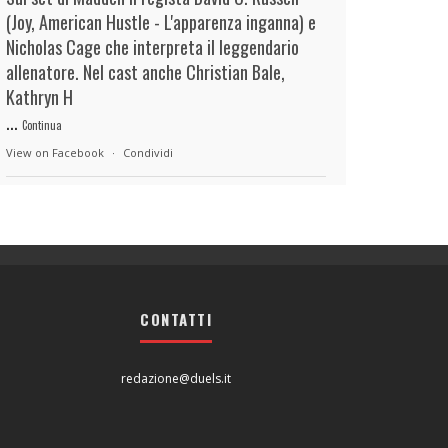
(Joy, American Hustle - L'apparenza inganna) e
Nicholas Cage che interpreta il leggendario
allenatore. Nel cast anche Christian Bale,
Kathryn H
...
Continua
View on Facebook
·
Condividi
duels.it
5 hours ago
View on Facebook
·
Condividi
CONTATTI
duels.it
5 hours ago
View on Facebook
·
Condividi
redazione@duels.it