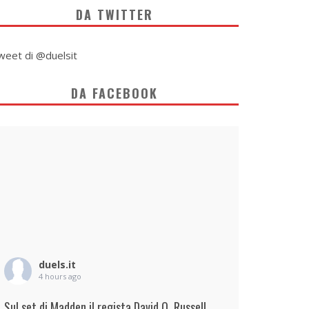
DA TWITTER
weet di @duelsit
DA FACEBOOK
duels.it
4 hours ago
Sul set di Madden il regista David O. Russell