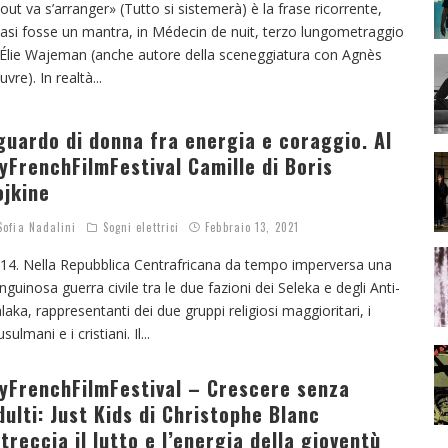
out va s’arranger» (Tutto si sistemerà) è la frase ricorrente,
asi fosse un mantra, in Médecin de nuit, terzo lungometraggio
 Élie Wajeman (anche autore della sceneggiatura con Agnès
uvre). In realtà
...
guardo di donna fra energia e coraggio. Al
yFrenchFilmFestival Camille di Boris
ojkine
ofia Nadalini
Sogni elettrici
Febbraio 13, 2021
14. Nella Repubblica Centrafricana da tempo imperversa una
nguinosa guerra civile tra le due fazioni dei Seleka e degli Anti-
laka, rappresentanti dei due gruppi religiosi maggioritari, i
sulmani e i cristiani. Il
...
yFrenchFilmFestival – Crescere senza
dulti: Just Kids di Christophe Blanc
ntreccia il lutto e l’energia della gioventù