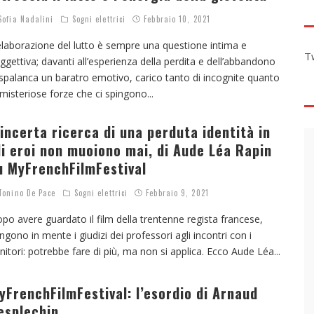
ofia Nadalini
Sogni elettrici
Febbraio 10, 2021
elaborazione del lutto è sempre una questione intima e
T
ggettiva; davanti all’esperienza della perdita e dell’abbandono
 spalanca un baratro emotivo, carico tanto di incognite quanto
 misteriose forze che ci spingono
...
’incerta ricerca di una perduta identità in
li eroi non muoiono mai, di Aude Léa Rapin
u MyFrenchFilmFestival
onino De Pace
Sogni elettrici
Febbraio 9, 2021
po avere guardato il film della trentenne regista francese,
ngono in mente i giudizi dei professori agli incontri con i
nitori: potrebbe fare di più, ma non si applica. Ecco Aude Léa
...
yFrenchFilmFestival: l’esordio di Arnaud
esplechin