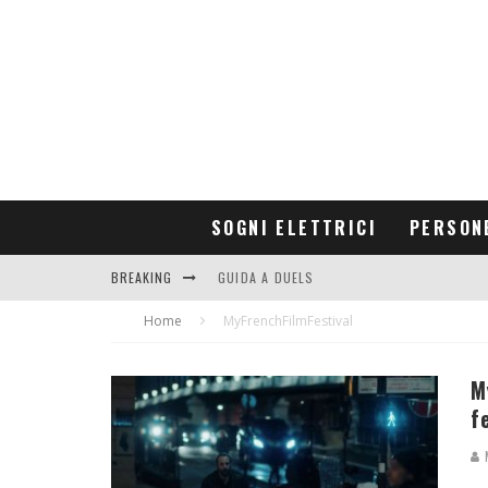
SOGNI ELETTRICI
PERSON
BREAKING
GUIDA A DUELS
Home
CONTRIBUTORS
MyFrenchFilmFestival
M
f
M