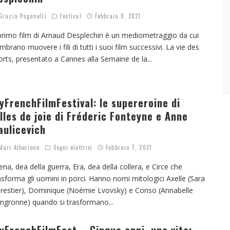
razia Paganelli
Festival
Febbraio 8, 2021
 primo film di Arnaud Desplechin è un mediometraggio da cui
mbrano muovere i fili di tutti i suoi film successivi. La vie des
rts, presentato a Cannes alla Semaine de la
...
yFrenchFilmFestival: le supereroine di
illes de joie di Fréderic Fonteyne e Anne
aulicevich
arì Alberione
Sogni elettrici
Febbraio 7, 2021
ena, dea della guerra, Era, dea della collera, e Circe che
asforma gli uomini in porci. Hanno nomi mitologici Axelle (Sara
restier), Dominique (Noémie Lvovsky) e Conso (Annabelle
ngronne) quando si trasformano
...