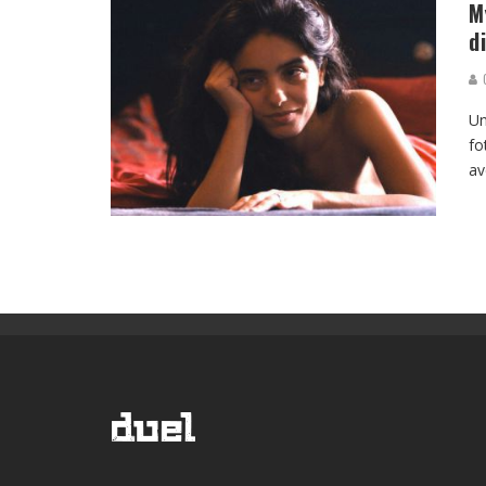
M
d
G
Un
fo
av