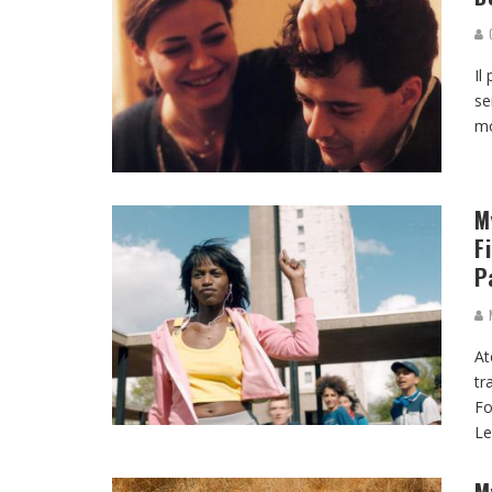
G
Il
se
mo
M
F
P
M
At
tr
Fo
Le