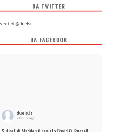
DA TWITTER
weet di @duelsit
DA FACEBOOK
duels.it
7 hours ago
Sul set di Madden il regista David O. Russell