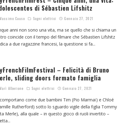
yFrenchFilmFest – Cinque anni, una vita:
dolescentes di Sébastien Lifshitz
assimo Causo
Sogni elettrici
Gennaio 27, 2021
nque anni non sono una vita, ma se quello che si chiama un
stro coincide con il tempo del filmare che Sébastien Lifshitz
dica a due ragazzine francesi, la questione si fa
...
yFrenchFilmFestival – Felicità di Bruno
erle, sliding doors formato famiglia
arì Alberione
Sogni elettrici
Gennaio 27, 2021
 comportano come due bambini Tim (Pio Marmaï) e Chloé
amille Rutherford) sotto lo sguardo vigile della figlia Tommy
ita Merle), alla quale – in questo gioco di ruoli invertito –
etta
...