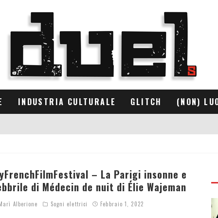
E
INDUSTRIA CULTURALE
GLITCH
(NON) LU
yFrenchFilmFestival – La Parigi insonne e
ebbrile di Médecin de nuit di Élie Wajeman
arì Alberione
Sogni elettrici
Febbraio 1, 2022