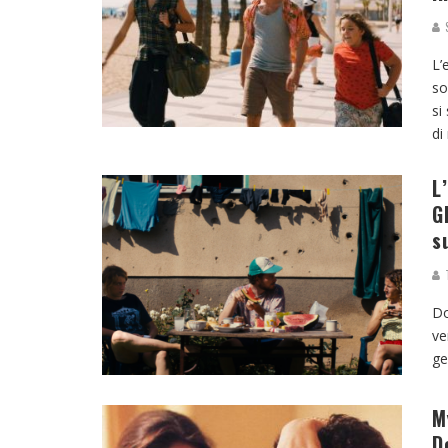
S
L’
so
si
di
L
G
s
T
Do
ve
ge
M
D