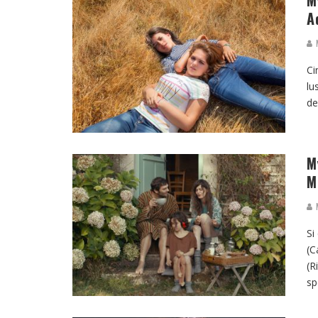
M
A
M
Ci
lu
de
M
M
M
Si
(C
(R
sp