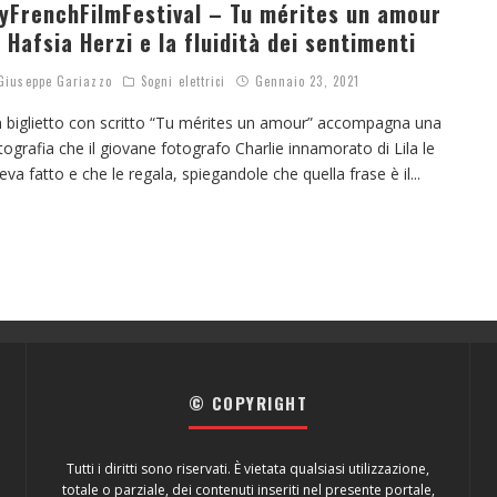
yFrenchFilmFestival – Tu mérites un amour
i Hafsia Herzi e la fluidità dei sentimenti
iuseppe Gariazzo
Sogni elettrici
Gennaio 23, 2021
 biglietto con scritto “Tu mérites un amour” accompagna una
tografia che il giovane fotografo Charlie innamorato di Lila le
eva fatto e che le regala, spiegandole che quella frase è il
...
© COPYRIGHT
Tutti i diritti sono riservati. È vietata qualsiasi utilizzazione,
totale o parziale, dei contenuti inseriti nel presente portale,