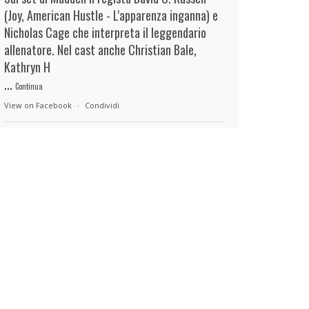
(Joy, American Hustle - L'apparenza inganna) e
Nicholas Cage che interpreta il leggendario
allenatore. Nel cast anche Christian Bale,
Kathryn H
...
Continua
View on Facebook
·
Condividi
duels.it
8 hours ago
View on Facebook
·
Condividi
duels.it
8 hours ago
View on Facebook
·
Condividi