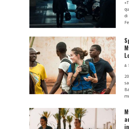
«T
qu
di
Fe
S
M
L
S
20
sa
Ba
mu
M
a
i