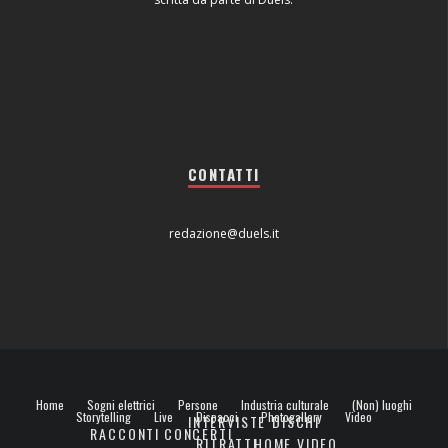
CONTATTI
redazione@duels.it
Home
Sogni elettrici
Persone
Industria culturale
(Non) luoghi
Storytelling
Live
Dispacci
Photogallery
Video
INTERVISTE
DISCHI
RACCONTI
CONCERTI
RITRATTI
HOME VIDEO