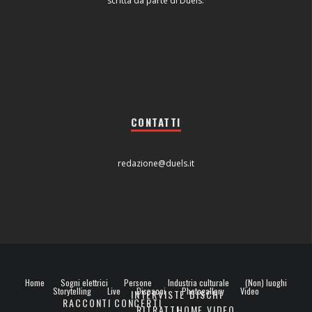
scritta da parte di Duels.
CONTATTI
redazione@duels.it
Home
Sogni elettrici
Persone
Industria culturale
(Non) luoghi
Storytelling
Live
Dispacci
Photogallery
Video
INTERVISTE
DISCHI
RACCONTI
CONCERTI
RITRATTI
HOME VIDEO