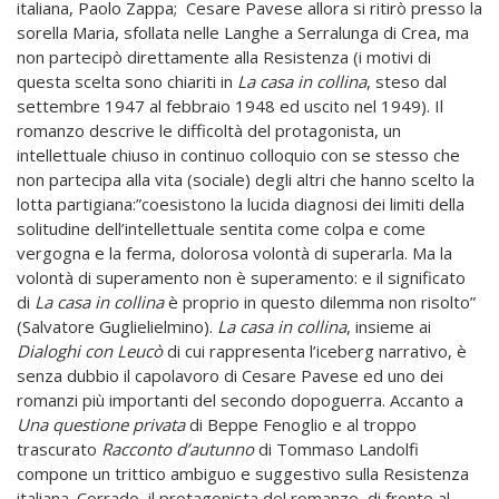
italiana, Paolo Zappa; Cesare Pavese allora si ritirò presso la
sorella Maria, sfollata nelle Langhe a Serralunga di Crea, ma
non partecipò direttamente alla Resistenza (i motivi di
questa scelta sono chiariti in
La casa in
collina
, steso dal
settembre 1947 al febbraio 1948 ed uscito nel 1949). Il
romanzo descrive le difficoltà del protagonista, un
intellettuale chiuso in continuo colloquio con se stesso che
non partecipa alla vita (sociale) degli altri che hanno scelto la
lotta partigiana:”coesistono la lucida diagnosi dei limiti della
solitudine dell’intellettuale sentita come colpa e come
vergogna e la ferma, dolorosa volontà di superarla. Ma la
volontà di superamento non è superamento: e il significato
di
La casa in collina
è proprio in questo dilemma non risolto”
(Salvatore Guglielielmino).
La casa in collina
, insieme ai
Dialoghi con Leucò
di cui rappresenta l’iceberg narrativo, è
senza dubbio il capolavoro di Cesare Pavese ed uno dei
romanzi più importanti del secondo dopoguerra. Accanto a
Una questione privata
di Beppe Fenoglio e al troppo
trascurato
Racconto d’autunno
di Tommaso Landolfi
compone un trittico ambiguo e suggestivo sulla Resistenza
italiana. Corrado, il protagonista del romanzo, di fronte al