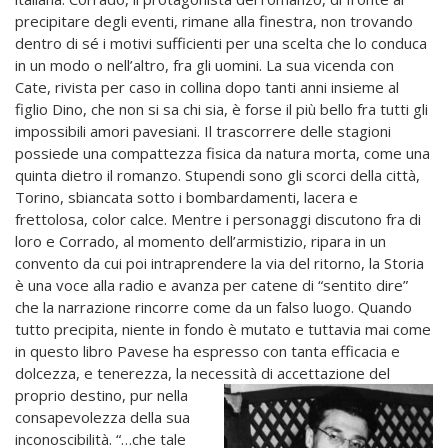
precipitare degli eventi, rimane alla finestra, non trovando
dentro di sé i motivi sufficienti per una scelta che lo conduca
in un modo o nell’altro, fra gli uomini. La sua vicenda con
Cate, rivista per caso in collina dopo tanti anni insieme al
figlio Dino, che non si sa chi sia, è forse il più bello fra tutti gli
impossibili amori pavesiani. Il trascorrere delle stagioni
possiede una compattezza fisica da natura morta, come una
quinta dietro il romanzo. Stupendi sono gli scorci della città,
Torino, sbiancata sotto i bombardamenti, lacera e
frettolosa, color calce. Mentre i personaggi discutono fra di
loro e Corrado, al momento dell’armistizio, ripara in un
convento da cui poi intraprendere la via del ritorno, la Storia
è una voce alla radio e avanza per catene di “sentito dire”
che la narrazione rincorre come da un falso luogo. Quando
tutto precipita, niente in fondo è mutato e tuttavia mai come
in questo libro Pavese ha espresso con tanta efficacia e
dolcezza, e tenerezza, la necessità di accettazione
del
proprio destino, pur nella
consapevolezza della sua
inconoscibilità. “…che tale