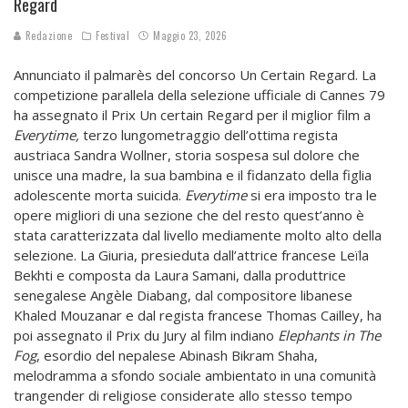
Regard
Redazione
Festival
Maggio 23, 2026
Annunciato il palmarès del concorso Un Certain Regard. La
competizione parallela della selezione ufficiale di Cannes 79
ha assegnato il Prix Un certain Regard per il miglior film a
Everytime,
terzo lungometraggio dell’ottima regista
austriaca Sandra Wollner, storia sospesa sul dolore che
unisce una madre, la sua bambina e il fidanzato della figlia
adolescente morta suicida.
Everytime
si era imposto tra le
opere migliori di una sezione che del resto quest’anno è
stata caratterizzata dal livello mediamente molto alto della
selezione. La Giuria, presieduta dall’attrice francese Leïla
Bekhti e composta da Laura Samani, dalla produttrice
senegalese Angèle Diabang, dal compositore libanese
Khaled Mouzanar e dal regista francese Thomas Cailley, ha
poi assegnato il Prix du Jury al film indiano
Elephants in The
Fog
, esordio del nepalese Abinash Bikram Shaha,
melodramma a sfondo sociale ambientato in una comunità
trangender di religiose considerate allo stesso tempo