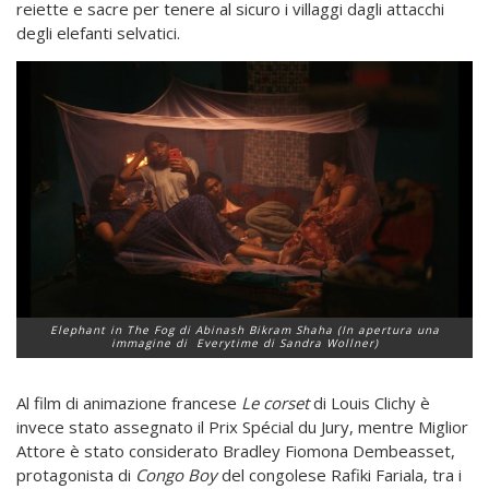
reiette e sacre per tenere al sicuro i villaggi dagli attacchi
degli elefanti selvatici.
Elephant in The Fog
di Abinash Bikram Shaha (In apertura una
immagine di
Everytime
di Sandra Wollner)
Al film di animazione francese
Le corset
di Louis Clichy è
invece stato assegnato il Prix Spécial du Jury, mentre Miglior
Attore è stato considerato Bradley Fiomona Dembeasset,
protagonista di
Congo Boy
del congolese Rafiki Fariala, tra i