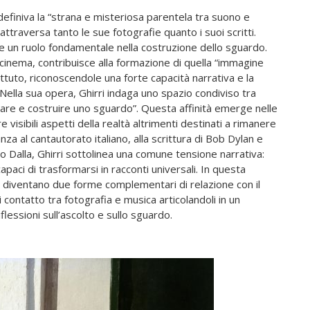
 definiva la “strana e misteriosa parentela tra suono e
ttraversa tanto le sue fotografie quanto i suoi scritti.
ce un ruolo fondamentale nella costruzione dello sguardo.
 e cinema, contribuisce alla formazione di quella “immagine
ettuto, riconoscendole una forte capacità narrativa e la
. Nella sua opera, Ghirri indaga uno spazio condiviso tra
are e costruire uno sguardo”. Questa affinità emerge nelle
re visibili aspetti della realtà altrimenti destinati a rimanere
anza al cantautorato italiano, alla scrittura di Bob Dylan e
io Dalla, Ghirri sottolinea una comune tensione narrativa:
paci di trasformarsi in racconti universali. In questa
 diventano due forme complementari di relazione con il
i contatto tra fotografia e musica articolandoli in un
iflessioni sull’ascolto e sullo sguardo.