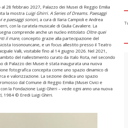
o al 28 febbraio 2027, Palazzo dei Musei di Reggio Emilia
ita la mostra
Luigi Ghirri. A Series of Dreams. Paesaggi
vi e paesaggi sonori
, a cura di Ilaria Campioli e Andrea
T
erri, con la curatela musicale di Giulia Cavaliere. La
segna comprende anche un nucleo intitolato
Oltre quei
ti il mare
, concepito grazie alla partecipazione del
icista Iosonouncane, e un focus allestito presso il Teatro
cipale Valli, visitabile fino al 14 giugno 2026. Nel 2021,
l’ambito del riallestimento curato da Italo Rota, nel secondo
no di Palazzo dei Musei è stata inaugurata una nuova
ione fotografica concepita come uno spazio dinamico di
erca e valorizzazione. La sezione dedica uno spazio
 promosso dal Comune di Reggio Emilia (Musei Civici e
e con la Fondazione Luigi Ghirri – vede ogni anno una nuova
i
, 1984 © Eredi Luigi Ghirri.