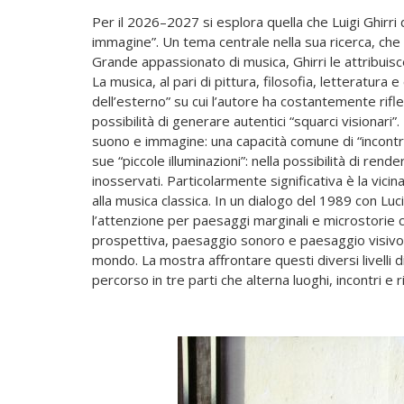
Per il 2026–2027 si esplora quella che Luigi Ghirri
immagine”. Un tema centrale nella sua ricerca, che a
Grande appassionato di musica, Ghirri le attribuis
La musica, al pari di pittura, filosofia, letteratura
dell’esterno” su cui l’autore ha costantemente rifl
possibilità di generare autentici “squarci visionari”
suono e immagine: una capacità comune di “incontr
sue “piccole illuminazioni”: nella possibilità di rende
inosservati. Particolarmente significativa è la vicin
alla musica classica. In un dialogo del 1989 con Luc
l’attenzione per paesaggi marginali e microstorie ca
prospettiva, paesaggio sonoro e paesaggio visivo
mondo. La mostra affrontare questi diversi livelli d
percorso in tre parti che alterna luoghi, incontri e r