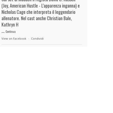
(Joy, American Hustle - L'apparenza inganna) e
Nicholas Cage che interpreta il leggendario
allenatore. Nel cast anche Christian Bale,
Kathryn H
...
Continua
View on Facebook
·
Condividi
duels.it
4 hours ago
View on Facebook
·
Condividi
duels.it
4 hours ago
View on Facebook
·
Condividi