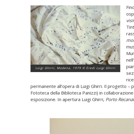
Fin
osp
visi
Tint
ras
mon
mus
Muni
nel
pia
Luigi Ghirri, Modena, 1979 © Eredi Luigi Ghirri
sez
ric
permanente all’opera di Luigi Ghirri. Il progetto –
Fototeca della Biblioteca Panizzi) in collaborazion
esposizione. In apertura Luigi Ghirri,
Porto Recanat