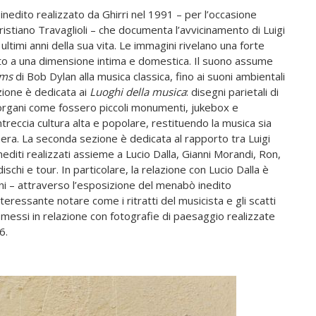
inedito realizzato da Ghirri nel 1991 – per l’occasione
istiano Travaglioli – che documenta l’avvicinamento di Luigi
ultimi anni della sua vita. Le immagini rivelano una forte
canto a una dimensione intima e domestica. Il suono assume
ms
di Bob Dylan alla musica classica, fino ai suoni ambientali
ione è dedicata ai
Luoghi della musica
: disegni parietali di
n organi come fossero piccoli monumenti, jukebox e
ntreccia cultura alta e popolare, restituendo la musica sia
ra. La seconda sezione è dedicata al rapporto tra Luigi
nediti realizzati assieme a Lucio Dalla, Gianni Morandi, Ron,
ischi e tour. In particolare, la relazione con Lucio Dalla è
ini – attraverso l’esposizione del menabò inedito
teressante notare come i ritratti del musicista e gli scatti
 messi in relazione con fotografie di paesaggio realizzate
6.