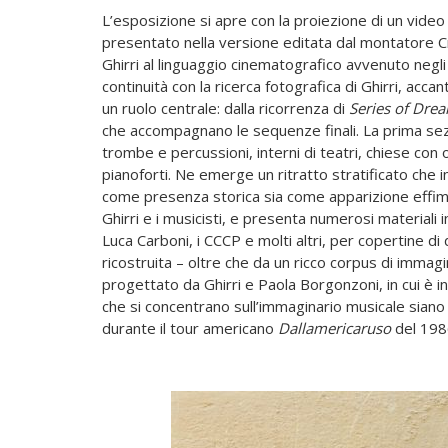
L’esposizione si apre con la proiezione di un video 
presentato nella versione editata dal montatore Cr
Ghirri al linguaggio cinematografico avvenuto negli 
continuità con la ricerca fotografica di Ghirri, ac
un ruolo centrale: dalla ricorrenza di
Series of
Drea
che accompagnano le sequenze finali. La prima sez
trombe e percussioni, interni di teatri, chiese co
pianoforti. Ne emerge un ritratto stratificato che i
come presenza storica sia come apparizione effime
Ghirri e i musicisti, e presenta numerosi materiali i
Luca Carboni, i CCCP e molti altri, per copertine di d
ricostruita – oltre che da un ricco corpus di immag
progettato da Ghirri e Paola Borgonzoni, in cui è in
che si concentrano sull’immaginario musicale siano
durante il tour americano
Dallamericaruso
del 198