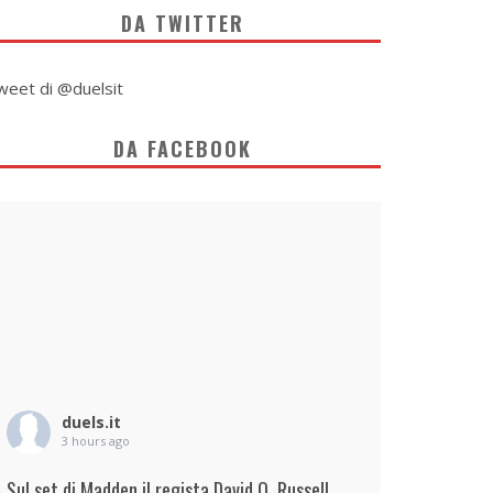
DA TWITTER
weet di @duelsit
DA FACEBOOK
duels.it
3 hours ago
Sul set di Madden il regista David O. Russell