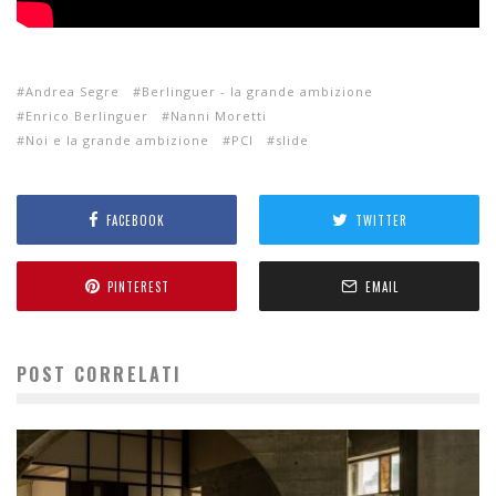
Andrea Segre
Berlinguer - la grande ambizione
Enrico Berlinguer
Nanni Moretti
Noi e la grande ambizione
PCI
slide
FACEBOOK
TWITTER
PINTEREST
EMAIL
POST CORRELATI