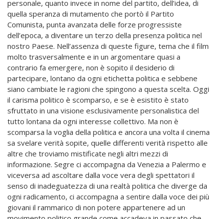
personale, quanto invece in nome del partito, dell’idea, di
quella speranza di mutamento che portò il Partito
Comunista, punta avanzata delle forze progressiste
dell’epoca, a diventare un terzo della presenza politica nel
nostro Paese. Nell’assenza di queste figure, tema che il film
molto trasversalmente e in un argomentare quasi a
contrario fa emergere, non è sopito il desiderio di
partecipare, lontano da ogni etichetta politica e sebbene
siano cambiate le ragioni che spingono a questa scelta. Oggi
il carisma politico è scomparso, e se è esistito è stato
sfruttato in una visione esclusivamente personalistica del
tutto lontana da ogni interesse collettivo. Ma non è
scomparsa la voglia della politica e ancora una volta il cinema
sa svelare verità sopite, quelle differenti verità rispetto alle
altre che troviamo mistificate negli altri mezzi di
informazione. Segre ci accompagna da Venezia a Palermo e
viceversa ad ascoltare dalla voce vera degli spettatori il
senso di inadeguatezza di una realtà politica che diverge da
ogni radicamento, ci accompagna a sentire dalla voce dei più
giovani il rammarico di non potere appartenere ad un
movimento politico grande come accadeva in passato che