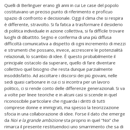
Quelli di Berlinguer erano gli anni in cui Le case del popolo
costituivano un preciso punto di riferimento e proficuo
spazio di confronto e decisionale. Oggi il clima che si respira
è differente, stravolto. Si fa fatica a trasformare il desiderio
di politica individuale in azione collettiva, si fa difficile trovare
luoghi di dibattito. Segno e conferma di una più diffusa
difficoltà comunicativa a dispetto di ogni incremento di mezzi
e strumenti che possano, invece, accrescere le potenzialità
relazionali, lo scambio di idee. È questo probabilmente il
principale ostacolo da superare, quello di fare diventare
collettivo quel bisogno che resta dunque parzialmente
insoddisfatto. Ad ascoltare i discorsi dei più giovani, nelle
sedi quasi carbonare in cui ci si incontra per un lavoro
politico, ci si rende conto delle differenze generazionali. Si va
a volte per linee teoriche e in alcuni casi si scende in quel
riconoscibile particolare che riguarda i diritti di tutti
comprese donne e immigrati, ma spesso la teorizzazione
sfocia in una collaborazione di idee. Forse il dato che emerge
da
Noi e la grande ambizione
sta proprio in quel “Noi” che
rimarca il presente restituendoci uno smarrimento che sa di