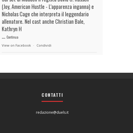
(Joy, American Hustle - L'apparenza inganna) e
Nicholas Cage che interpreta il leggendario
allenatore. Nel cast anche Christian Bale,
Kathryn H
...
Continua
View on Facebook
·
Condividi
duels.it
17 hours ago
View on Facebook
·
Condividi
CONTATTI
duels.it
17 hours ago
View on Facebook
·
Condividi
redazione@duels.it