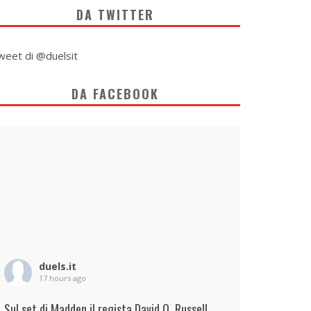
DA TWITTER
weet di @duelsit
DA FACEBOOK
duels.it
17 hours ago
Sul set di Madden il regista David O. Russell