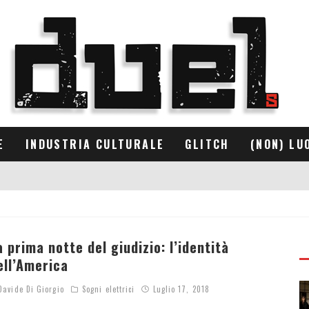
E
INDUSTRIA CULTURALE
GLITCH
(NON) LU
a prima notte del giudizio: l’identità
ell’America
avide Di Giorgio
Sogni elettrici
Luglio 17, 2018