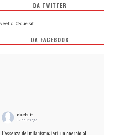
DA TWITTER
weet di @duelsit
DA FACEBOOK
duels.it
17 hours ago
L'essenza del milanismo: ieri, un operaio al