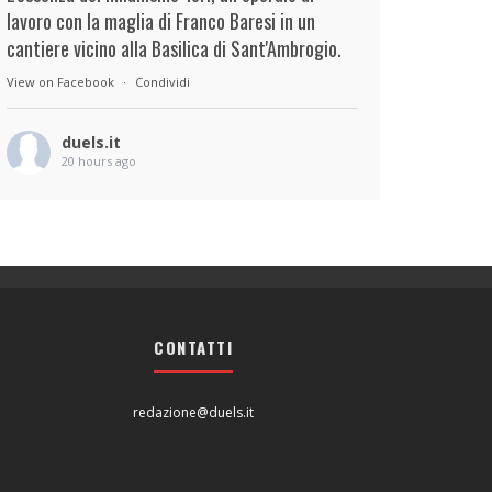
lavoro con la maglia di Franco Baresi in un
cantiere vicino alla Basilica di Sant'Ambrogio.
View on Facebook
·
Condividi
duels.it
20 hours ago
View on Facebook
·
Condividi
duels.it
20 hours ago
View on Facebook
·
Condividi
CONTATTI
redazione@duels.it