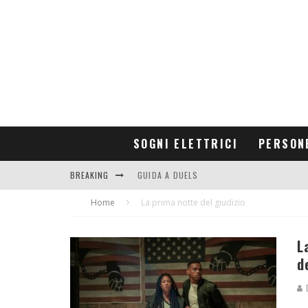
SOGNI ELETTRICI
PERSON
BREAKING
GUIDA A DUELS
Home
CONTRIBUTORS
La prima notte del giudizio
L
d
D