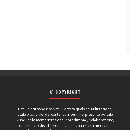
© COPYRIGHT
Tutti i diritti sono riservati. È vietata qualsiasi utilizzazione,
totale o parziale, dei contenuti inseriti nel presente portale,
ivi inclusa la memorizzazione, riproduzione, rielaborazione,
diffusione o distribuzione dei contenuti stessi mediante