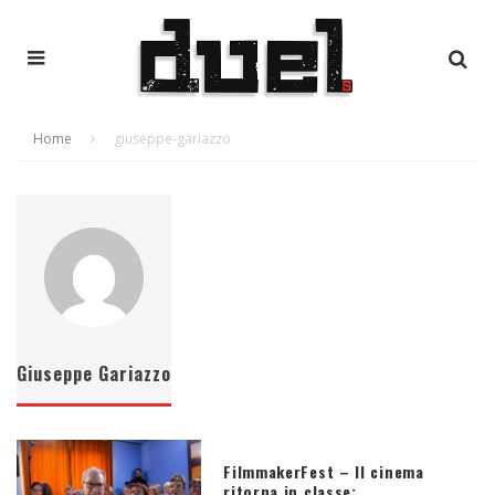
Home
giuseppe-gariazzo
Giuseppe Gariazzo
FilmmakerFest – Il cinema
ritorna in classe: