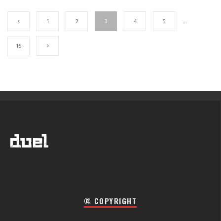
1
2
3
4
5
…
15
© COPYRIGHT