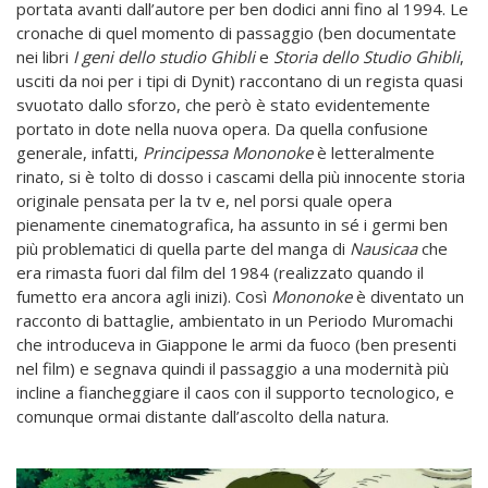
portata avanti dall’autore per ben dodici anni fino al 1994. Le
cronache di quel momento di passaggio (ben documentate
nei libri
I geni dello studio Ghibli
e
Storia dello Studio Ghibli
,
usciti da noi per i tipi di Dynit) raccontano di un regista quasi
svuotato dallo sforzo, che però è stato evidentemente
portato in dote nella nuova opera. Da quella confusione
generale, infatti,
Principessa Mononoke
è letteralmente
rinato, si è tolto di dosso i cascami della più innocente storia
originale pensata per la tv e, nel porsi quale opera
pienamente cinematografica, ha assunto in sé i germi ben
più problematici di quella parte del manga di
Nausicaa
che
era rimasta fuori dal film del 1984 (realizzato quando il
fumetto era ancora agli inizi). Così
Mononoke
è diventato un
racconto di battaglie, ambientato in un Periodo Muromachi
che introduceva in Giappone le armi da fuoco (ben presenti
nel film) e segnava quindi il passaggio a una modernità più
incline a fiancheggiare il caos con il supporto tecnologico, e
comunque ormai distante dall’ascolto della natura.