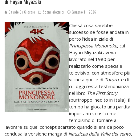
di Hayao Miyazaki
Davide Di Giorgio
Sogni elettrici
Giugno 11, 2026
Chissà cosa sarebbe
successo se fosse andata in
porto l’idea iniziale di
Principessa Mononoke
, cui
Hayao Miyazaki aveva
lavorato nel 1980 per
realizzarlo come speciale
televisivo, con atmosfere più
vicine a quelle di
Totoro,
e di
cui oggi resta testimonianza
nel libro
The First Story
(purtroppo inedito in Italia). Il
tempo ha giocato una partita
importante, così come il
tempismo di tornare a
lavorare su quel concept scartato quando si era da poco
conclusa la versione manga di
Nausicaa della Valle del vento
,