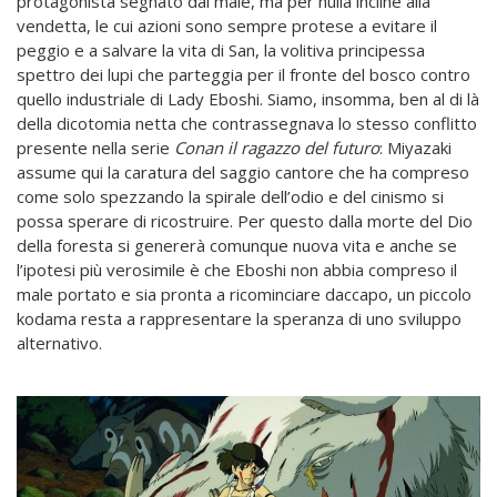
protagonista segnato dal male, ma per nulla incline alla
vendetta, le cui azioni sono sempre protese a evitare il
peggio e a salvare la vita di San, la volitiva principessa
spettro dei lupi che parteggia per il fronte del bosco contro
quello industriale di Lady Eboshi. Siamo, insomma, ben al di là
della dicotomia netta che contrassegnava lo stesso conflitto
presente nella serie
Conan il ragazzo del futuro
: Miyazaki
assume qui la caratura del saggio cantore che ha compreso
come solo spezzando la spirale dell’odio e del cinismo si
possa sperare di ricostruire. Per questo dalla morte del Dio
della foresta si genererà comunque nuova vita e anche se
l’ipotesi più verosimile è che Eboshi non abbia compreso il
male portato e sia pronta a ricominciare daccapo, un piccolo
kodama resta a rappresentare la speranza di uno sviluppo
alternativo.