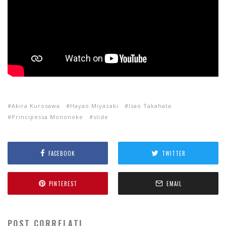
Akira Kurosawa
Hayao Miyazaki
Isao Takahata
Principessa Mononoke
slide
FACEBOOK
TWITTER
PINTEREST
EMAIL
POST CORRELATI