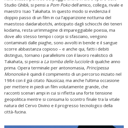
Studio Ghibli, si pensi a
Pom Poko
dell’amico, collega, rivale e
maestro Isao Takahata. In questo modo si evidenzia il
doppio passo di un film in cui l’apparizione notturna del
maestoso daidarabotchi, anticipato dagli schiocchi dei teneri
kodama, resta un’immagine di impareggiabile poesia, ma
dove allo stesso tempo i corpi si sfasciano, vengono
contaminati dalle piaghe, sono avvolti in bende e il sangue
scorre abbastanza copioso – e anche qui, fatti i debiti
distinguo, tornano i parallelismi con il lavoro realistico di
Takahata, si pensi a
La tomba delle lucciole
di qualche anno
prima. Opera terminale per antonomasia,
Principessa
Mononoke
è quindi il compimento di un percorso iniziato nel
1984 con il già citato
Nausicaa,
ma anche l’ultima occasione
per mettere in piedi un film volutamente grande, che
racconti scenari ampi in cui si rifletta una forte tensione
geopolitica mentre si consuma lo scontro finale tra la vitale
natura del Cervo Divino e il progresso tecnologico della
città-fucina.