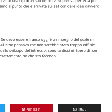
isto una clip di un suo flm in tv. Mi pareva perfetta per
ssimo al punto che è arrivata sul set con delle idee davvero
.
. Se devo essere franco oggi è un impegno del quale mi
ll’inizio pensavo che non sarebbe stato troppo difficile
 dallo sviluppo dell’intreccio, sono tantissimi. Spero di non
sattamente ciò che sto facendo.
PINTEREST
EMAIL