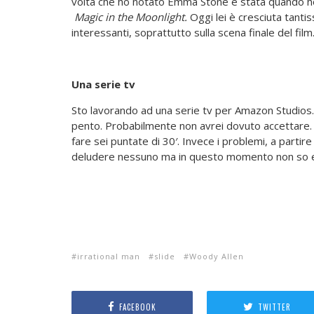
volta che ho notato Emma Stone è stata quando ho v
Magic in the Moonlight.
Oggi lei è cresciuta tanti
interessanti, soprattutto sulla scena finale del film
Una serie tv
Sto lavorando ad una serie tv per Amazon Studios
pento. Probabilmente non avrei dovuto accettare. A
fare sei puntate di 30′. Invece i problemi, a partire
deludere nessuno ma in questo momento non so e
irrational man
slide
Woody Allen
FACEBOOK
TWITTER