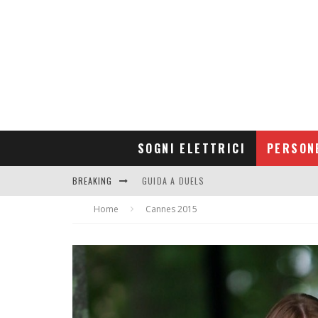
SOGNI ELETTRICI
PERSON
BREAKING
GUIDA A DUELS
Home
CONTRIBUTORS
Cannes 2015