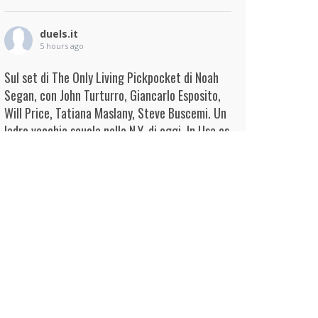
duels.it
5 hours ago
Sul set di The Only Living Pickpocket di Noah
Segan, con John Turturro, Giancarlo Esposito,
Will Price, Tatiana Maslany, Steve Buscemi. Un
ladro vecchia scuola nella N.Y. di oggi. In Usa es
...
Continua
View on Facebook
·
Condividi
duels.it
5 hours ago
View on Facebook
·
Condividi