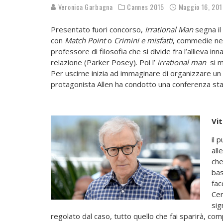
Veronica Garbagna
Cannes 2015
Maggio 16, 201
Presentato fuori concorso,
Irrational Man
segna il
con
Match Point
o
Crimini e misfatti
, commedie ner
professore di filosofia che si divide fra l’allieva 
relazione (Parker Posey). Poi l’
irrational man
si ma
Per uscirne inizia ad immaginare di organizzare un 
protagonista Allen ha condotto una conferenza stam
Vi
il 
all
che
bas
fac
Cer
sig
regolato dal caso, tutto quello che fai sparirà, c