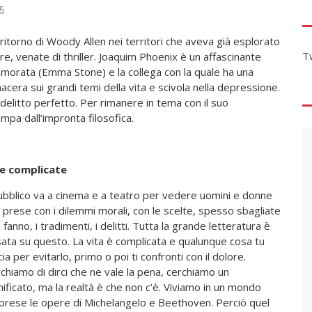
5
 ritorno di Woody Allen nei territori che aveva già esplorato
T
e, venate di thriller. Joaquim Phoenix è un affascinante
innamorata (Emma Stone) e la collega con la quale ha una
cera sui grandi temi della vita e scivola nella depressione.
delitto perfetto. Per rimanere in tema con il suo
pa dall’impronta filosofica.
te complicate
pubblico va a cinema e a teatro per vedere uomini e donne
e prese con i dilemmi morali, con le scelte, spesso sbagliate
 fanno, i tradimenti, i delitti. Tutta la grande letteratura è
ata su questo. La vita è complicata e qualunque cosa tu
cia per evitarlo, primo o poi ti confronti con il dolore.
chiamo di dirci che ne vale la pena, cerchiamo un
nificato, ma la realtà è che non c’è. Viviamo in un mondo
omprese le opere di Michelangelo e Beethoven. Perciò quel