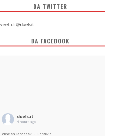
DA TWITTER
weet di @duelsit
DA FACEBOOK
duels.it
4 hours ago
View on Facebook
·
Condividi