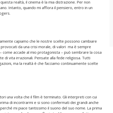
uesta realtà, il cinema è la mia distrazione. Per non
ano. Intanto, quando mi affiora il pensiero, entro in un
ogers.
visamente capiamo che le nostre scelte possono cambiare
ri provocati da una crisi morale, di valori ma è sempre
o – come accade al mio protagonista – può sembrare la cosa
e di vita irrazionali. Pensate alla fede religiosa. Tutti
gazioni, ma la realtà è che facciamo continuamente scelte
ri una volta che il film è terminato. Gli interpreti con cui
rima di incontrarmi e si sono confermati dei grandi anche
perché mi piace tantissimo il suono del suo nome. La prima