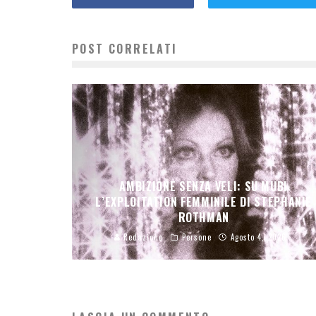
POST CORRELATI
AMBIZIONE SENZA VELI: SU MUBI
L’EXPLOITATION FEMMINILE DI STEPHANIE
ROTHMAN
Redazione
Persone
Agosto 4, 2026