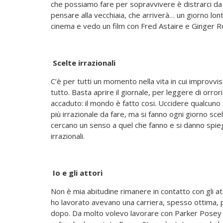
che possiamo fare per sopravvivere è distrarci da q
pensare alla vecchiaia, che arriverà… un giorno lont
cinema e vedo un film con Fred Astaire e Ginger R
Scelte irrazionali
C’è per tutti un momento nella vita in cui improv
tutto. Basta aprire il giornale, per leggere di orro
accaduto: il mondo è fatto cosi. Uccidere qualcun
più irrazionale da fare, ma si fanno ogni giorno scelt
cercano un senso a quel che fanno e si danno spie
irrazionali.
Io e gli attori
Non è mia abitudine rimanere in contatto con gli atto
ho lavorato avevano una carriera, spesso ottima, p
dopo. Da molto volevo lavorare con Parker Posey 