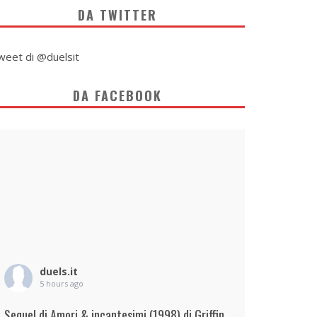
DA TWITTER
weet di @duelsit
DA FACEBOOK
duels.it
5 hours ago
Sequel di Amori & incantesimi (1998) di Griffin