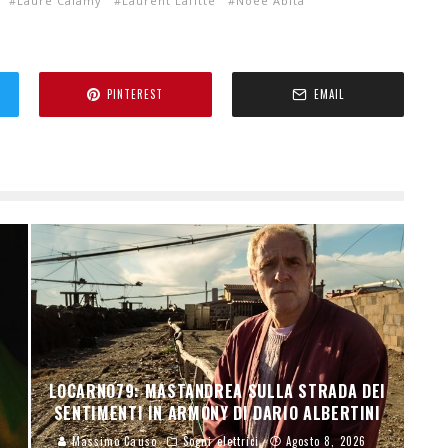
Laure Calamy
Laurent Lafitte
Noée Abita
PINTEREST
EMAIL
N
LOCARNO79: MASTANDREA SULLA STRADA DEI
SENTIMENTI IN ARMONY DI DARIO ALBERTINI
Massimo Causo
Sogni elettrici
Agosto 8, 2026