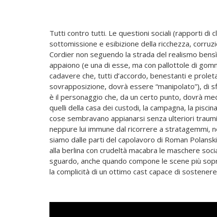
Tutti contro tutti. Le questioni sociali (rapporti di 
sottomissione e esibizione della ricchezza, corruzi
Cordier non seguendo la strada del realismo bensì 
appaiono (e una di esse, ma con pallottole di gomma
cadavere che, tutti d’accordo, benestanti e proletar
sovrapposizione, dovrà essere “manipolato”), di sfide
è il personaggio che, da un certo punto, dovrà mediar
quelli della casa dei custodi, la campagna, la pisci
cose sembravano appianarsi senza ulteriori traumi. 
neppure lui immune dal ricorrere a stratagemmi, ne
siamo dalle parti del capolavoro di Roman Polanski
alla berlina con crudeltà macabra le maschere soci
sguardo, anche quando compone le scene più sopra l
la complicità di un ottimo cast capace di sostenere