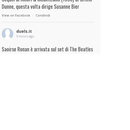
Dunne, questa volta dirige Susanne Bier
View on Facebook
·
Condividi
duels.it
5 hours ago
Saoirse Ronan è arrivata sul set di The Beatles
– A Four-Film Cinematic Event di Sam Mendes.
Interpreterà Linda McCartney al fianco di Paul
Mescal nel ruolo di Paul McCartney.
View on Facebook
·
Condividi
duels.it
5 hours ago
View on Facebook
·
Condividi