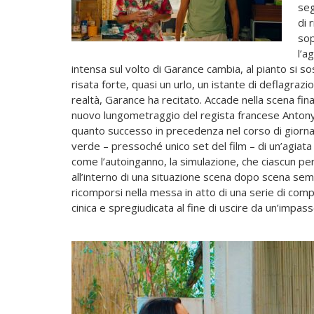
seg
di 
sop
l’a
intensa sul volto di Garance cambia, al pianto si so
risata forte, quasi un urlo, un istante di deflagraz
realtà, Garance ha recitato. Accade nella scena fin
nuovo lungometraggio del regista francese Antony 
quanto successo in precedenza nel corso di giorna
verde – pressoché unico set del film – di un’agiata 
come l’autoinganno, la simulazione, che ciascun per
all’interno di una situazione scena dopo scena se
ricomporsi nella messa in atto di una serie di com
cinica e spregiudicata al fine di uscire da un’impas