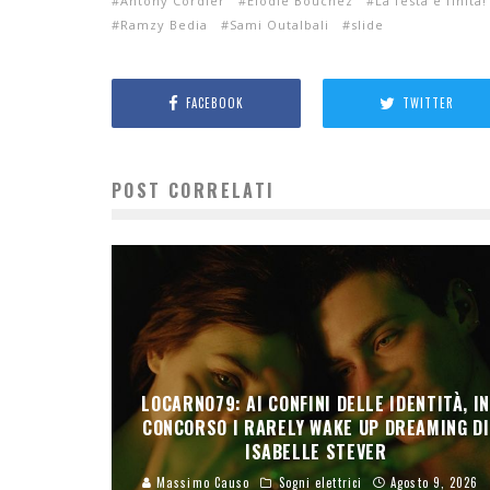
Antony Cordier
Elodie Bouchez
La festa è finita!
Ramzy Bedia
Sami Outalbali
slide
FACEBOOK
TWITTER
POST CORRELATI
LOCARNO79: AI CONFINI DELLE IDENTITÀ, I
CONCORSO I RARELY WAKE UP DREAMING DI
ISABELLE STEVER
Massimo Causo
Sogni elettrici
Agosto 9, 2026