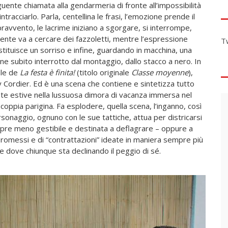
uente chiamata alla gendarmeria di fronte all’impossibilità
rintracciarlo. Parla, centellina le frasi, l’emozione prende il
ravvento, le lacrime iniziano a sgorgare, si interrompe,
gente va a cercare dei fazzoletti, mentre l’espressione
T
stituisce un sorriso e infine, guardando in macchina, una
ione subito interrotto dal montaggio, dallo stacco a nero. In
ale de
La festa è finita!
(titolo originale
Classe moyenne
),
Cordier. Ed è una scena che contiene e sintetizza tutto
te estive nella lussuosa dimora di vacanza immersa nel
coppia parigina. Fa esplodere, quella scena, l’inganno, così
sonaggio, ognuno con le sue tattiche, attua per districarsi
mpre meno gestibile e destinata a deflagrare – oppure a
promessi e di “contrattazioni” ideate in maniera sempre più
se dove chiunque sta declinando il peggio di sé.