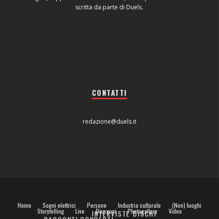
scritta da parte di Duels.
CONTATTI
redazione@duels.it
Home
Sogni elettrici
Persone
Industria culturale
(Non) luoghi
Storytelling
Live
Dispacci
Photogallery
Video
INTERVISTE
DISCHI