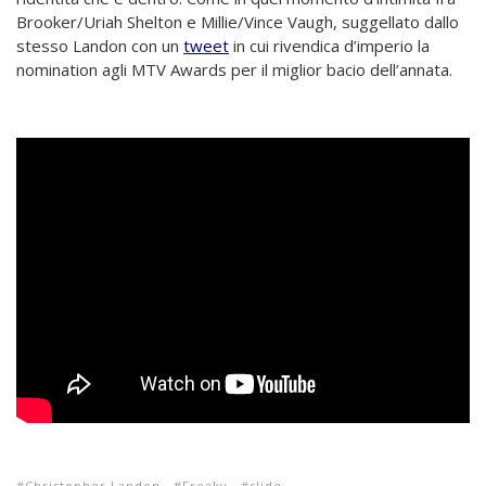
Brooker/Uriah Shelton e Millie/Vince Vaugh, suggellato dallo
stesso Landon con un
tweet
in cui rivendica d’imperio la
nomination agli MTV Awards per il miglior bacio dell’annata.
Christopher Landon
Freaky
slide