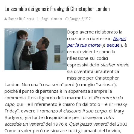
Lo scambio dei generi: Freaky, di Christopher Landon
Davide Di Giorgio
Sogni elettrici
Giugno 2, 2021
Dopo averne rielaborato la
coazione a ripetere in
Auguri
per la tua morte
(e
sequel
), è
ormai evidente come la
riflessione sui codici
espressivi dello
slasher movie
sia diventata un’autentica
missione per Christopher
Landon. Non una “cosa seria” però (o meglio “seriosa”),
poiché il punto di partenza è in apparenza sempre la
commedia: lì era il giorno della marmotta di
Ricomincio da
capo
, qui – e il riferimento è chiaro fin dal titolo – è il “Freaky
Friday”, ovvero il romanzo
A ciascuno il suo corpo
, di Mary
Rodgers, già fonte di ispirazione per i disneyani
Tutto
accadde un venerdì
del 1976 e
Quel pazzo venerdì
del 2003.
Come a voler però rassicurare tutti gli amanti del brivido,