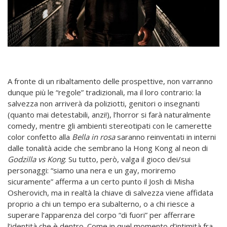
A fronte di un ribaltamento delle prospettive, non varranno
dunque più le “regole” tradizionali, ma il loro contrario: la
salvezza non arriverà da poliziotti, genitori o insegnanti
(quanto mai detestabili, anzi!), l’horror si farà naturalmente
comedy, mentre gli ambienti stereotipati con le camerette
color confetto alla
Bella in rosa
saranno reinventati in interni
dalle tonalità acide che sembrano la Hong Kong al neon di
Godzilla vs Kong
. Su tutto, però, valga il gioco dei/sui
personaggi: “siamo una nera e un gay, moriremo
sicuramente” afferma a un certo punto il Josh di Misha
Osherovich, ma in realtà la chiave di salvezza viene affidata
proprio a chi un tempo era subalterno, o a chi riesce a
superare l’apparenza del corpo “di fuori” per afferrare
l’identità che è dentro. Come in quel momento d’intimità fra