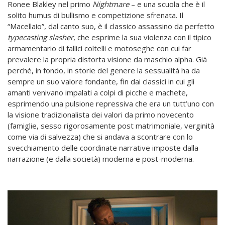
Ronee Blakley nel primo
Nightmare
– e una scuola che è il
solito humus di bullismo e competizione sfrenata. Il
“Macellaio”, dal canto suo, è il classico assassino da perfetto
typecasting slasher
, che esprime la sua violenza con il tipico
armamentario di fallici coltelli e motoseghe con cui far
prevalere la propria distorta visione da maschio alpha. Già
perché, in fondo, in storie del genere la sessualità ha da
sempre un suo valore fondante, fin dai classici in cui gli
amanti venivano impalati a colpi di picche e machete,
esprimendo una pulsione repressiva che era un tutt’uno con
la visione tradizionalista dei valori da primo novecento
(famiglie, sesso rigorosamente post matrimoniale, verginità
come via di salvezza) che si andava a scontrare con lo
svecchiamento delle coordinate narrative imposte dalla
narrazione (e dalla società) moderna e post-moderna.