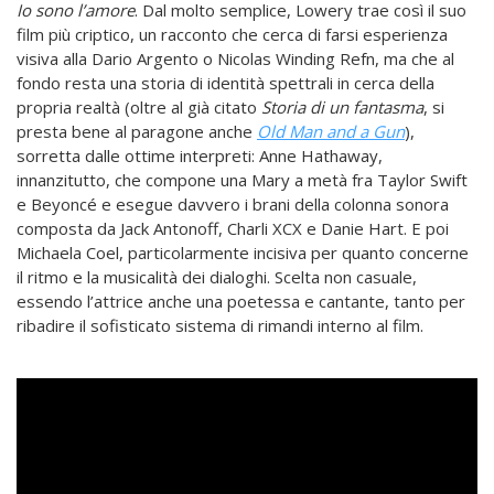
Io sono l’amore
. Dal molto semplice, Lowery trae così il suo
film più criptico, un racconto che cerca di farsi esperienza
visiva alla Dario Argento o Nicolas Winding Refn, ma che al
fondo resta una storia di identità spettrali in cerca della
propria realtà (oltre al già citato
Storia di un fantasma
, si
presta bene al paragone anche
Old Man and a Gun
),
sorretta dalle ottime interpreti: Anne Hathaway,
innanzitutto, che compone una Mary a metà fra Taylor Swift
e Beyoncé e esegue davvero i brani della colonna sonora
composta da Jack Antonoff, Charli XCX e Danie Hart. E poi
Michaela Coel, particolarmente incisiva per quanto concerne
il ritmo e la musicalità dei dialoghi. Scelta non casuale,
essendo l’attrice anche una poetessa e cantante, tanto per
ribadire il sofisticato sistema di rimandi interno al film.