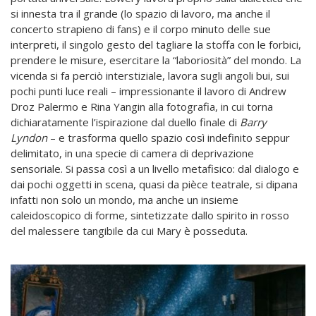
si innesta tra il grande (lo spazio di lavoro, ma anche il
concerto strapieno di fans) e il corpo minuto delle sue
interpreti, il singolo gesto del tagliare la stoffa con le forbici,
prendere le misure, esercitare la “laboriosità” del mondo. La
vicenda si fa perciò interstiziale, lavora sugli angoli bui, sui
pochi punti luce reali – impressionante il lavoro di Andrew
Droz Palermo e Rina Yangin alla fotografia, in cui torna
dichiaratamente l’ispirazione dal duello finale di
Barry
Lyndon
– e trasforma quello spazio così indefinito seppur
delimitato, in una specie di camera di deprivazione
sensoriale. Si passa così a un livello metafisico: dal dialogo e
dai pochi oggetti in scena, quasi da pièce teatrale, si dipana
infatti non solo un mondo, ma anche un insieme
caleidoscopico di forme, sintetizzate dallo spirito in rosso
del malessere tangibile da cui Mary è posseduta.