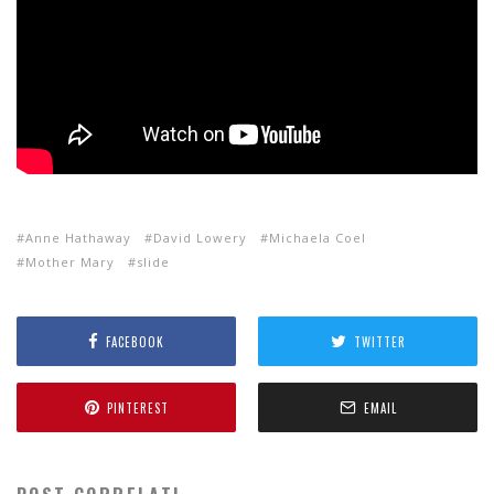
Anne Hathaway
David Lowery
Michaela Coel
Mother Mary
slide
FACEBOOK
TWITTER
PINTEREST
EMAIL