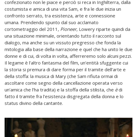
confezionato non le piace e perciò si reca in Inghilterra, dalla
costumista e amica di una vita Sam, e fra le due inizia un
confronto serrato, tra esistenza, arte e connessione
umana. Prendendo spunto dal suo acclamato
cortometraggio del 2011,
Pioneer
, Lowery riparte quindi da
una situazione minimale, orientando tutto il racconto sul
dialogo, ma anche su un vissuto pregresso che fonda la
mitologia alla base della narrazione e quel che ha unito le due
donne e di cui, di volta in volta, afferreremo solo alcuni pezzi.
Il legame è l’altro fantasma del film, un’entità sfuggente cui
la storia si premura di dare forma per il tramite dell’arte e
della stoffa: la musica di Mary (che Sam rifiuta ormai di
ascoltare come segno della cancellazione operata verso
un’amica che l’ha tradita) e la stoffa della stilista, che
è
di
fatto il tramite fra l’esistenza disgregata della donna e lo
status divino della cantante.