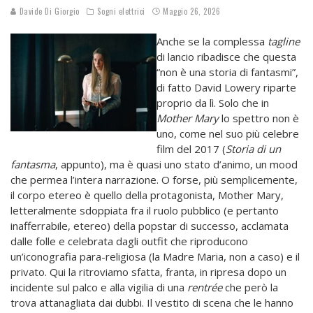
Davide Di Giorgio
Sogni elettrici
Maggio 26, 2026
Anche se la complessa
tagline
di lancio ribadisce che questa
“non è una storia di fantasmi”,
di fatto David Lowery riparte
proprio da lì. Solo che in
Mother Mary
lo spettro non è
uno, come nel suo più celebre
film del 2017 (
Storia di un
fantasma
, appunto), ma è quasi uno stato d’animo, un mood
che permea l’intera narrazione. O forse, più semplicemente,
il corpo etereo è quello della protagonista, Mother Mary,
letteralmente sdoppiata fra il ruolo pubblico (e pertanto
inafferrabile, etereo) della popstar di successo, acclamata
dalle folle e celebrata dagli outfit che riproducono
un’iconografia para-religiosa (la Madre Maria, non a caso) e il
privato. Qui la ritroviamo sfatta, franta, in ripresa dopo un
incidente sul palco e alla vigilia di una
rentrée
che però la
trova attanagliata dai dubbi. Il vestito di scena che le hanno