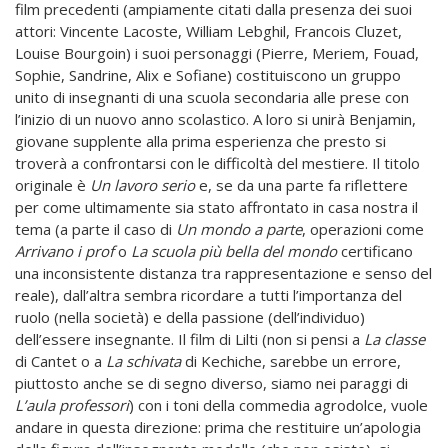
film precedenti (ampiamente citati dalla presenza dei suoi
attori: Vincente Lacoste, William Lebghil, Francois Cluzet,
Louise Bourgoin) i suoi personaggi (Pierre, Meriem, Fouad,
Sophie, Sandrine, Alix e Sofiane) costituiscono un gruppo
unito di insegnanti di una scuola secondaria alle prese con
l’inizio di un nuovo anno scolastico. A loro si unirà Benjamin,
giovane supplente alla prima esperienza che presto si
troverà a confrontarsi con le difficoltà del mestiere. Il titolo
originale è
Un lavoro serio
e, se da una parte fa riflettere
per come ultimamente sia stato affrontato in casa nostra il
tema (a parte il caso di
Un mondo a parte
, operazioni come
Arrivano i prof
o
La scuola più bella del mondo
certificano
una inconsistente distanza tra rappresentazione e senso del
reale), dall’altra sembra ricordare a tutti l’importanza del
ruolo (nella società) e della passione (dell’individuo)
dell’essere insegnante. Il film di Lilti (non si pensi a
La classe
di Cantet o a
La schivata
di Kechiche, sarebbe un errore,
piuttosto anche se di segno diverso, siamo nei paraggi di
L’aula professori
) con i toni della commedia agrodolce, vuole
andare in questa direzione: prima che restituire un’apologia