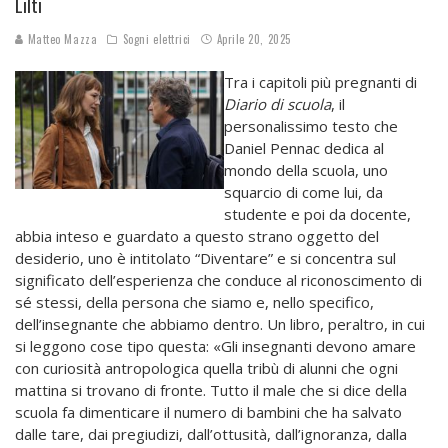
Lilti
Matteo Mazza
Sogni elettrici
Aprile 20, 2025
Tra i capitoli più pregnanti di
Diario di scuola
, il
personalissimo testo che
Daniel Pennac dedica al
mondo della scuola, uno
squarcio di come lui, da
studente e poi da docente,
abbia inteso e guardato a questo strano oggetto del
desiderio, uno è intitolato “Diventare” e si concentra sul
significato dell’esperienza che conduce al riconoscimento di
sé stessi, della persona che siamo e, nello specifico,
dell’insegnante che abbiamo dentro. Un libro, peraltro, in cui
si leggono cose tipo questa: «Gli insegnanti devono amare
con curiosità antropologica quella tribù di alunni che ogni
mattina si trovano di fronte. Tutto il male che si dice della
scuola fa dimenticare il numero di bambini che ha salvato
dalle tare, dai pregiudizi, dall’ottusità, dall’ignoranza, dalla