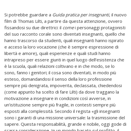
Si potrebbe guardare a
Guida pratica per insegnanti
, il nuovo
film di Thomas Lilti, a partire da questa attenzione, ovvero
fissandosi su due direttrici: il
come
i personaggi protagonisti
del suo racconto corale sono diventati insegnanti, quello che
hanno trascorso da studenti, quali insegnanti hanno ispirato
e acceso la loro vocazione (che è sempre espressione di
libertà e amore), quali esperienze e quali studi hanno
intrapreso per essere giunti in quel luogo dell’esistenza che
è la scuola, quali relazioni coltivano e in che modo, se lo
sono, fanno i genitori; il cosa sono diventati, in modo più
esteso, domandandosi il senso della loro professione
sempre più denigrata, impoverita, declassata, chiedendosi
(come appunto ha scelto di fare Lilti) da dove traggano la
motivazione a insegnare in condizioni così avverse, in
un’istituzione sempre più fragile, in contesti sempre più
esposti alla complessità. Secondo il regista «gli insegnanti
sono i garanti di una missione universale: la trasmissione del
sapere. Questa responsabilità, grande e nobile, oggi gode di
scarsa considerazione. In un mondo basato sul profitto, il