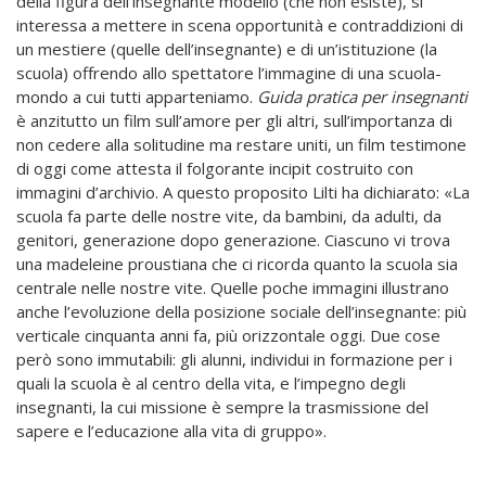
della figura dell’insegnante modello (che non esiste), si
interessa a mettere in scena opportunità e contraddizioni di
un mestiere (quelle dell’insegnante) e di un’istituzione (la
scuola) offrendo allo spettatore l’immagine di una scuola-
mondo a cui tutti apparteniamo.
Guida pratica per insegnanti
è anzitutto un film sull’amore per gli altri, sull’importanza di
non cedere alla solitudine ma restare uniti, un film testimone
di oggi come attesta il folgorante incipit costruito con
immagini d’archivio. A questo proposito Lilti ha dichiarato: «La
scuola fa parte delle nostre vite, da bambini, da adulti, da
genitori, generazione dopo generazione. Ciascuno vi trova
una madeleine proustiana che ci ricorda quanto la scuola sia
centrale nelle nostre vite. Quelle poche immagini illustrano
anche l’evoluzione della posizione sociale dell’insegnante: più
verticale cinquanta anni fa, più orizzontale oggi. Due cose
però sono immutabili: gli alunni, individui in formazione per i
quali la scuola è al centro della vita, e l’impegno degli
insegnanti, la cui missione è sempre la trasmissione del
sapere e l’educazione alla vita di gruppo».