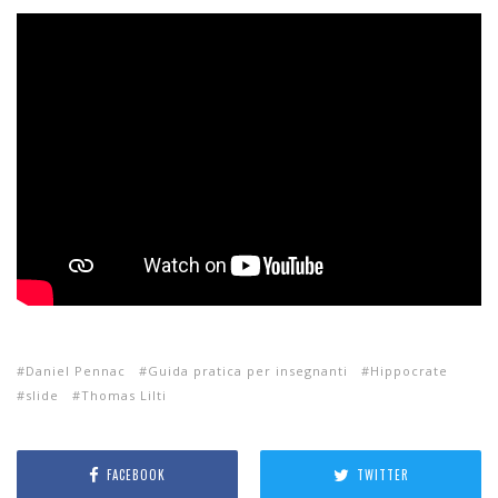
Daniel Pennac
Guida pratica per insegnanti
Hippocrate
slide
Thomas Lilti
FACEBOOK
TWITTER