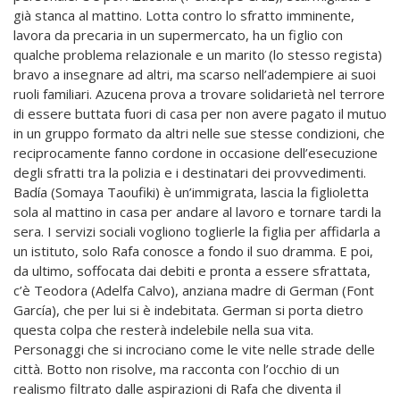
già stanca al mattino. Lotta contro lo sfratto imminente,
lavora da precaria in un supermercato, ha un figlio con
qualche problema relazionale e un marito (lo stesso regista)
bravo a insegnare ad altri, ma scarso nell’adempiere ai suoi
ruoli familiari. Azucena prova a trovare solidarietà nel terrore
di essere buttata fuori di casa per non avere pagato il mutuo
in un gruppo formato da altri nelle sue stesse condizioni, che
reciprocamente fanno cordone in occasione dell’esecuzione
degli sfratti tra la polizia e i destinatari dei provvedimenti.
Badía (Somaya Taoufiki) è un’immigrata, lascia la figlioletta
sola al mattino in casa per andare al lavoro e tornare tardi la
sera. I servizi sociali vogliono toglierle la figlia per affidarla a
un istituto, solo Rafa conosce a fondo il suo dramma. E poi,
da ultimo, soffocata dai debiti e pronta a essere sfrattata,
c’è Teodora (Adelfa Calvo), anziana madre di German (Font
García), che per lui si è indebitata. German si porta dietro
questa colpa che resterà indelebile nella sua vita.
Personaggi che si incrociano come le vite nelle strade delle
città. Botto non risolve, ma racconta con l’occhio di un
realismo filtrato dalle aspirazioni di Rafa che diventa il