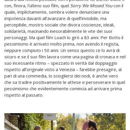
con, finora, l’ultimo suo film, quel
Sorry We Missed You
con il
quale, implicitamente, sembra volere denunciare una
impotenza davanti all’avanzare di quell’invisibile, ma
percepibile, mostro sociale che divora coscienze, ideali,
solidarietà, macinando inesorabilmente le vite dei suoi
personaggi. Ma quel film Loach lo girò a 83 anni. Per Botto il
pessimismo è arrivato molto prima, non avendo il regista,
neppure compiuto i 50 anni. Un senso questo ce lo avrà di
sicuro e se il suo film lavora come una pagina di cronaca e nel
suo incessante ritmo – spezzato in verità dal doppiaggio
rispetto all’originale visto a Venezia – farebbe presagire, al
pari di una commedia, lo sciogliersi dei nodi, è anche vero
che sa tradire positivamente le attese e perseverare in quel
pessimismo che evidentemente comincia ad arrivare prima
rispetto al passato.