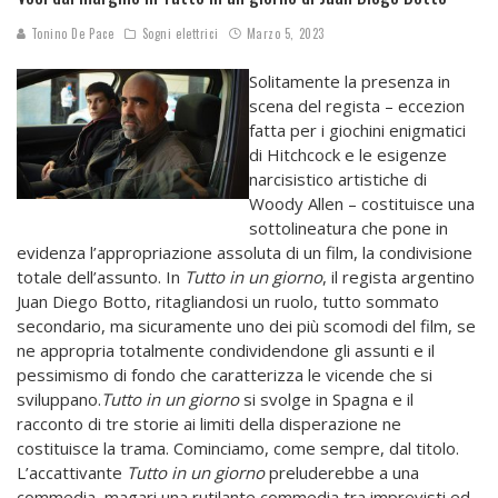
Tonino De Pace
Sogni elettrici
Marzo 5, 2023
Solitamente la presenza in
scena del regista – eccezion
fatta per i giochini enigmatici
di Hitchcock e le esigenze
narcisistico artistiche di
Woody Allen – costituisce una
sottolineatura che pone in
evidenza l’appropriazione assoluta di un film, la condivisione
totale dell’assunto. In
Tutto in un giorno
, il regista argentino
Juan Diego Botto, ritagliandosi un ruolo, tutto sommato
secondario, ma sicuramente uno dei più scomodi del film, se
ne appropria totalmente condividendone gli assunti e il
pessimismo di fondo che caratterizza le vicende che si
sviluppano.
Tutto in un giorno
si svolge in Spagna e il
racconto di tre storie ai limiti della disperazione ne
costituisce la trama. Cominciamo, come sempre, dal titolo.
L’accattivante
Tutto in un giorno
preluderebbe a una
commedia, magari una rutilante commedia tra imprevisti ed