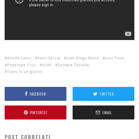
Adelfa Calvo
Font Garcia
Juan Diego Botto
Luis Tosar
Penelope Cruz
slide
Somaya Taoufiki
Tutto in un giorno
FACEBOOK
TWITTER
PINTEREST
EMAIL
POST CORRELATI