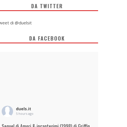
DA TWITTER
weet di @duelsit
DA FACEBOOK
duels.it
5 hours ago
Sequel di Amori & incantesimi (1998) di Griffin