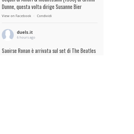
Dunne, questa volta dirige Susanne Bier
View on Facebook
·
Condividi
duels.it
6 hours ago
Saoirse Ronan è arrivata sul set di The Beatles
– A Four-Film Cinematic Event di Sam Mendes.
Interpreterà Linda McCartney al fianco di Paul
Mescal nel ruolo di Paul McCartney.
View on Facebook
·
Condividi
duels.it
6 hours ago
View on Facebook
·
Condividi