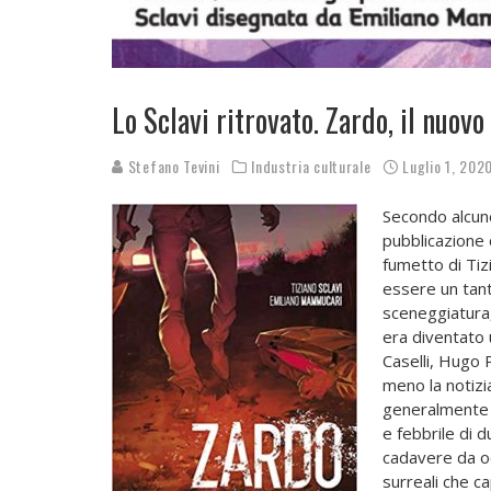
Lo Sclavi ritrovato. Zardo, il nuov
Stefano Tevini
Industria culturale
Luglio 1, 202
Secondo alcun
pubblicazione 
fumetto di Ti
essere un tant
sceneggiatura
era diventato u
Caselli, Hugo
meno la notizia
generalmente u
e febbrile di 
cadavere da oc
surreali che ca