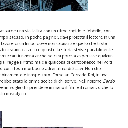
assurde una via l’altra con un ritmo rapido e febbrile, con
mpo stesso. In poche pagine Sclavi proietta il lettore in una
n favore di un limbo dove non capisci se quello che ti sta
ioni stanno a zero o quasi e la storia si vive parzialmente
 Mammuccari funziona anche se ci si poteva aspettare qualcun
egia, regge il ritmo ma c’è qualcosa di cartoonesco nei volti
 con i testi morbosi e adrenalinici di Sclavi. Non che
bbinamento è inaspettato. Forse un Corrado Roi, in una
rebbe stato la prima scelta di chi scrive. Nell’insieme
Zardo
 venir voglia di riprendere in mano il film e il romanzo che lo
nto nostalgico.