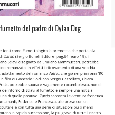
o fumetto del padre di Dylan Dog
0
e fonti come Fumettologica la premessa che porta alla
di
Zardo
(Sergio Bonelli Editore, pag.64, euro 19), il
ziano Sclavi disegnato da Emiliano Mammuccari, potrebbe
ino romanzata. In effetti il ritrovamento di una vecchia
, adattamento del romanzo
Nero.
, che già nei primi anni ’90
n film di Giancarlo Soldi con Sergio Castellitto, Chiara
 Pratt, potrebbe suonare vagamente rocambolesca, non di
 del ritorno di Sclavi al fumetto è sempre una notizia,
na di quelle positive.
Zardo
racconta l’avventura frenetica
due amanti, Federico e Francesca, alle prese con un
cultare e con tutta una serie di situazioni più o meno
pitano in rapida successione, la più grave di tutte il ricatto