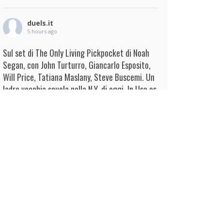
duels.it
5 hours ago
Sul set di The Only Living Pickpocket di Noah
Segan, con John Turturro, Giancarlo Esposito,
Will Price, Tatiana Maslany, Steve Buscemi. Un
ladro vecchia scuola nella N.Y. di oggi. In Usa es
...
Continua
View on Facebook
·
Condividi
duels.it
5 hours ago
View on Facebook
·
Condividi