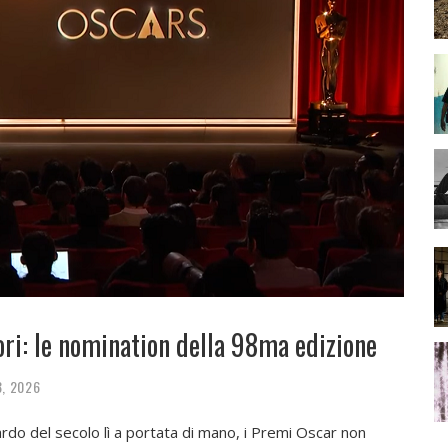
ori: le nomination della 98ma edizione
3, 2026
ardo del secolo lì a portata di mano, i Premi Oscar non