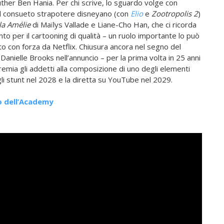
ther Ben Hania. Per chi scrive, lo sguardo volge con
il consueto strapotere disneyano (con
Elio
e
Zootropolis 2
)
la Amélie
di Maïlys Vallade e Liane-Cho Han, che ci ricorda
nto per il cartooning di qualità – un ruolo importante lo può
nto con forza da Netflix. Chiusura ancora nel segno del
nielle Brooks nell’annuncio – per la prima volta in 25 anni
premia gli addetti alla composizione di uno degli elementi
gli stunt nel 2028 e la diretta su YouTube nel 2029.
o dell’Academy