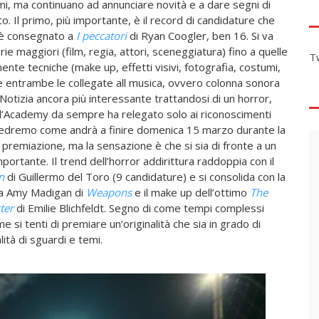
i, ma continuano ad annunciare novità e a dare segni di
. Il primo, più importante, è il record di candidature che
 è consegnato a
I peccatori
di Ryan Coogler, ben 16. Si va
rie maggiori (film, regia, attori, sceneggiatura) fino a quelle
T
ente tecniche (make up, effetti visivi, fotografia, costumi,
 entrambe le collegate all musica, ovvero colonna sonora
Notizia ancora più interessante trattandosi di un horror,
l’Academy da sempre ha relegato solo ai riconoscimenti
: vedremo come andrà a finire domenica 15 marzo durante la
 premiazione, ma la sensazione è che si sia di fronte a un
rtante. Il trend dell’horror addirittura raddoppia con il
n
di Guillermo del Toro (9 candidature) e si consolida con la
ia Amy Madigan di
Weapons
e il make up dell’ottimo
The
ter
di Emilie Blichfeldt. Segno di come tempi complessi
 si tenti di premiare un’originalità che sia in grado di
lità di sguardi e temi.