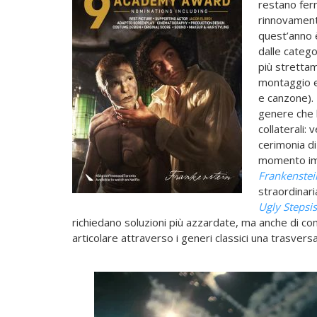
restano ferm
rinnovamento
quest’anno
dalle catego
più strettam
montaggio e
e canzone). 
genere che 
collaterali
cerimonia di
momento impo
Frankenstei
straordinar
Ugly Stepsis
richiedano soluzioni più azzardate, ma anche di come
articolare attraverso i generi classici una trasversa