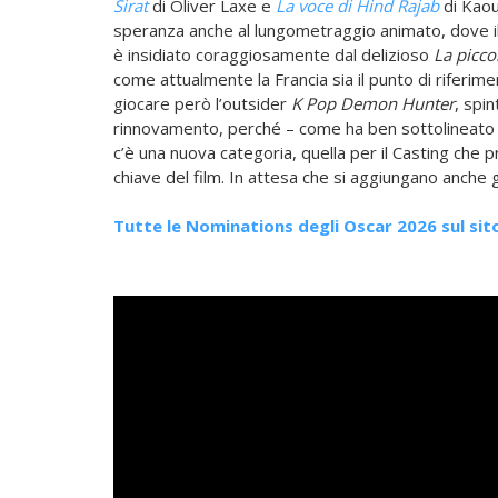
Sirat
di Oliver Laxe e
La voce di Hind Rajab
di Kaou
speranza anche al lungometraggio animato, dove 
è insidiato coraggiosamente dal delizioso
La picco
come attualmente la Francia sia il punto di riferime
giocare però l’outsider
K Pop Demon Hunter
, spi
rinnovamento, perché – come ha ben sottolineato Da
c’è una nuova categoria, quella per il Casting che 
chiave del film. In attesa che si aggiungano anche 
Tutte le Nominations degli Oscar 2026 sul sit