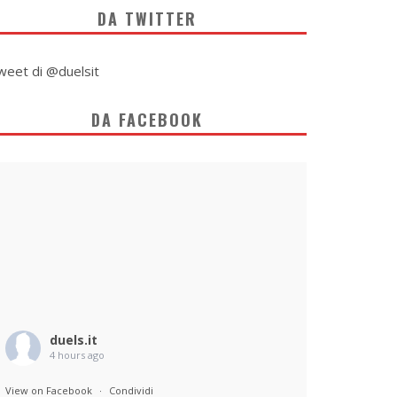
DA TWITTER
weet di @duelsit
DA FACEBOOK
duels.it
4 hours ago
View on Facebook
·
Condividi