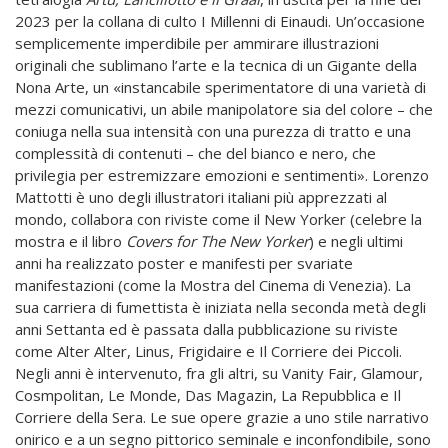
2023 per la collana di culto I Millenni di Einaudi. Un’occasione
semplicemente imperdibile per ammirare illustrazioni
originali che sublimano l’arte e la tecnica di un Gigante della
Nona Arte, un «instancabile sperimentatore di una varietà di
mezzi comunicativi, un abile manipolatore sia del colore – che
coniuga nella sua intensità con una purezza di tratto e una
complessità di contenuti – che del bianco e nero, che
privilegia per estremizzare emozioni e sentimenti». Lorenzo
Mattotti è uno degli illustratori italiani più apprezzati al
mondo, collabora con riviste come il New Yorker (celebre la
mostra e il libro
Covers for The New Yorker
) e negli ultimi
anni ha realizzato poster e manifesti per svariate
manifestazioni (come la Mostra del Cinema di Venezia). La
sua carriera di fumettista è iniziata nella seconda metà degli
anni Settanta ed è passata dalla pubblicazione su riviste
come Alter Alter, Linus, Frigidaire e Il Corriere dei Piccoli.
Negli anni è intervenuto, fra gli altri, su Vanity Fair, Glamour,
Cosmpolitan, Le Monde, Das Magazin, La Repubblica e Il
Corriere della Sera. Le sue opere grazie a uno stile narrativo
onirico e a un segno pittorico seminale e inconfondibile, sono