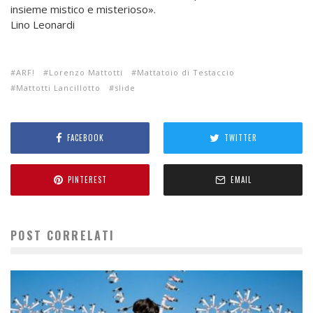
insieme mistico e misterioso».
Lino Leonardi
ARF!
Lorenzo Mattotti
Mattatoio di Testaccio
Mattotti Lancillotto
slide
FACEBOOK
TWITTER
PINTEREST
EMAIL
POST CORRELATI