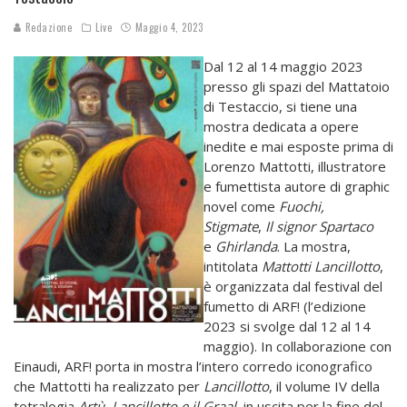
Redazione
Live
Maggio 4, 2023
Dal 12 al 14 maggio 2023
presso gli spazi del Mattatoio
di Testaccio, si tiene una
mostra dedicata a opere
inedite e mai esposte prima di
Lorenzo Mattotti, illustratore
e fumettista autore di graphic
novel come
Fuochi,
Stigmate
,
Il
signor Spartaco
e
Ghirlanda
. La mostra,
intitolata
Mattotti Lancillotto
,
è organizzata dal festival del
fumetto di ARF! (l’edizione
2023 si svolge dal 12 al 14
maggio). In collaborazione con
Einaudi, ARF! porta in mostra l’intero corredo iconografico
che Mattotti ha realizzato per
Lancillotto
, il volume IV della
tetralogia
Artù, Lancillotto e il
Graal
, in uscita per la fine del