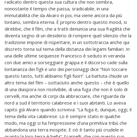
radicato dentro questa sua cultura che non sembra,
nonostante il tempo che passa, sradicabile, in una
immutabilità che da Alvaro in poi, ma viene ancora da più
lontano, sembra eterna. È proprio dentro questo mood, si
direbbe, che il film, che a tratti denuncia una sua fragilità che
diventa segno di un desiderio di rompere quel silenzio che la
tradizione impone di rispettare, in un sottotraccia anche qui
discreto torna sul tema della distanza dei legami familiari. In
una delle ultime sequenze Francesco è seduto in veranda
con due amici a sorseggiare grappa e il discorso cade sulla
lontananza dei figli e uno dei personaggi dice “Non toccare
questo tasto, tutti abbiamo figli fuori”. La battuta chiude un
altro tema del film – sottaciuto anche questo – che è quello
di una diaspora non risolvibile, di una fuga che non è solo di
cervelli, ma anche di corpi da abbracciare, che riguarda da
nord a sud il territorio calabrese e i suoi abitanti. Lo aveva
capito già Alvaro quando scriveva: “La fuga è, dunque, oggi, il
tema della vita calabrese. Lo è sempre stato in qualche
modo, ma oggi si ha l’impressione d’una primitiva tribù che
abbandona una terra inospite. E ciò è tanto più crudele in
quanto la loro terra è bella”. Scarpelli, che con questo
suo