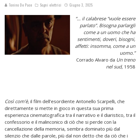
Tonino De Pace
Sogni elettrici
Giugno 3, 2025
“… il calabrese “vuole essere
parlato”. Bisogna parlargli
come a un uomo che ha
sentimenti, doveri, bisogni,
affetti: insomma, come a un
uomo.”
Corrado Alvaro da
Un treno
nel sud
, 1958
Così com’è
, il film dell’esordiente Antonello Scarpelli, che
direttamente si mette in gioco in questa sua prima
esperienza cinematografica tra il narrativo e il diaristico, tra il
confessorio e il malinconico di ciò che si perde con la
cancellazione della memoria, sembra dominato più dal
silenzio che dalle parole, più dal non detto che da ciò che i