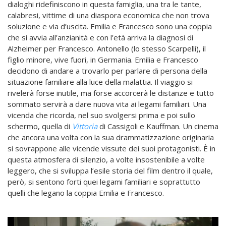
dialoghi ridefiniscono in questa famiglia, una tra le tante,
calabresi, vittime di una diaspora economica che non trova
soluzione e via d’uscita. Emilia e Francesco sono una coppia
che si avvia all’anzianità e con l’età arriva la diagnosi di
Alzheimer per Francesco. Antonello (lo stesso Scarpelli), il
figlio minore, vive fuori, in Germania. Emilia e Francesco
decidono di andare a trovarlo per parlare di persona della
situazione familiare alla luce della malattia. Il viaggio si
rivelerà forse inutile, ma forse accorcerà le distanze e tutto
sommato servirà a dare nuova vita ai legami familiari. Una
vicenda che ricorda, nel suo svolgersi prima e poi sullo
schermo, quella di
Vittoria
di Cassigoli e Kauffman. Un cinema
che ancora una volta con la sua drammatizzazione originaria
si sovrappone alle vicende vissute dei suoi protagonisti. È in
questa atmosfera di silenzio, a volte insostenibile a volte
leggero, che si sviluppa l’esile storia del film dentro il quale,
però, si sentono forti quei legami familiari e soprattutto
quelli che legano la coppia Emilia e Francesco.