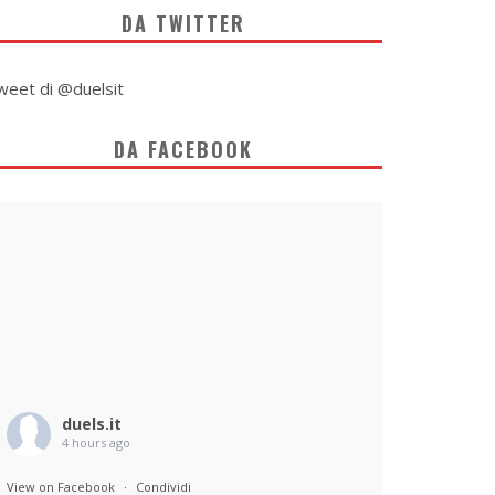
DA TWITTER
weet di @duelsit
DA FACEBOOK
duels.it
4 hours ago
View on Facebook
·
Condividi