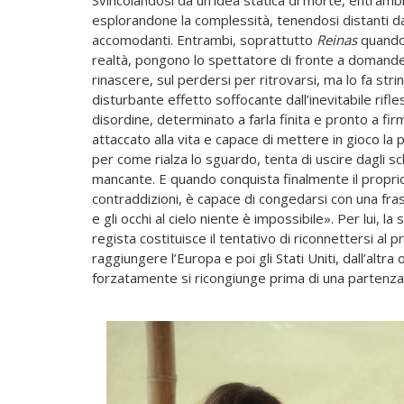
Svincolandosi da un’idea statica di morte, entrambi
esplorandone la complessità, tenendosi distanti da 
accomodanti. Entrambi, soprattutto
Reinas
quando 
realtà, pongono lo spettatore di fronte a domande u
rinascere, sul perdersi per ritrovarsi, ma lo fa str
disturbante effetto soffocante dall’inevitabile rifl
disordine, determinato a farla finita e pronto a fi
attaccato alla vita e capace di mettere in gioco la
per come rialza lo sguardo, tenta di uscire dagli 
mancante. E quando conquista finalmente il proprio 
contraddizioni, è capace di congedarsi con una fras
e gli occhi al cielo niente è impossibile». Per lui, la
regista costituisce il tentativo di riconnettersi al 
raggiungere l’Europa e poi gli Stati Uniti, dall’altra
forzatamente si ricongiunge prima di una partenza d