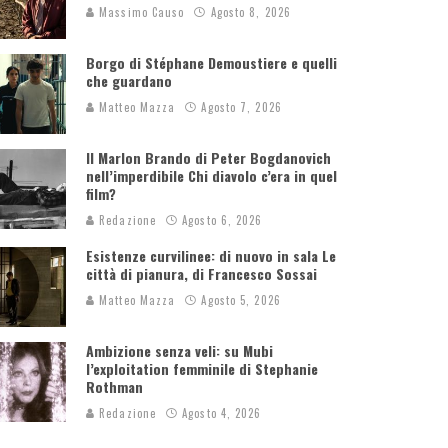
Massimo Causo
Agosto 8, 2026
Borgo di Stéphane Demoustiere e quelli
che guardano
Matteo Mazza
Agosto 7, 2026
Il Marlon Brando di Peter Bogdanovich
nell’imperdibile Chi diavolo c’era in quel
film?
Redazione
Agosto 6, 2026
Esistenze curvilinee: di nuovo in sala Le
città di pianura, di Francesco Sossai
Matteo Mazza
Agosto 5, 2026
Ambizione senza veli: su Mubi
l’exploitation femminile di Stephanie
Rothman
Redazione
Agosto 4, 2026