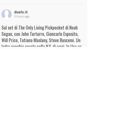
duels.it
5 hours ago
Sul set di The Only Living Pickpocket di Noah
Segan, con John Turturro, Giancarlo Esposito,
Will Price, Tatiana Maslany, Steve Buscemi. Un
ladro vecchia scuola nella N.Y. di oggi. In Usa es
...
Continua
View on Facebook
·
Condividi
duels.it
5 hours ago
View on Facebook
·
Condividi