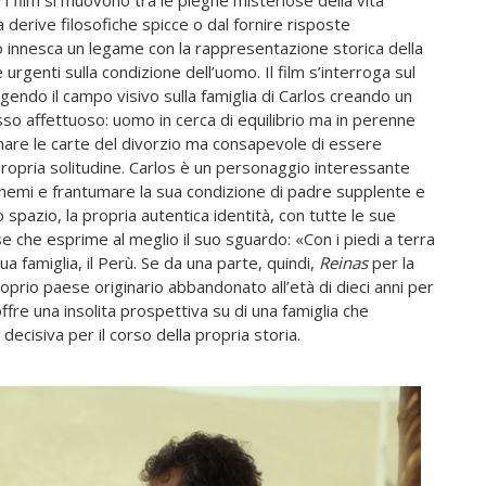
 i film si muovono tra le pieghe misteriose della vita
derive filosofiche spicce o dal fornire risposte
innesca un legame con la rappresentazione storica della
rgenti sulla condizione dell’uomo. Il film s’interroga sul
ingendo il campo visivo sulla famiglia di Carlos creando un
esso affettuoso: uomo in cerca di equilibrio ma in perenne
rmare le carte del divorzio ma consapevole di essere
 propria solitudine. Carlos è un personaggio interessante
schemi e frantumare la sua condizione di padre supplente e
spazio, la propria autentica identità, con tutte le sue
e che esprime al meglio il suo sguardo: «Con i piedi a terra
 sua famiglia, il Perù. Se da una parte, quindi,
Reinas
per la
proprio paese originario abbandonato all’età di dieci anni per
 offre una insolita prospettiva su di una famiglia che
ecisiva per il corso della propria storia.