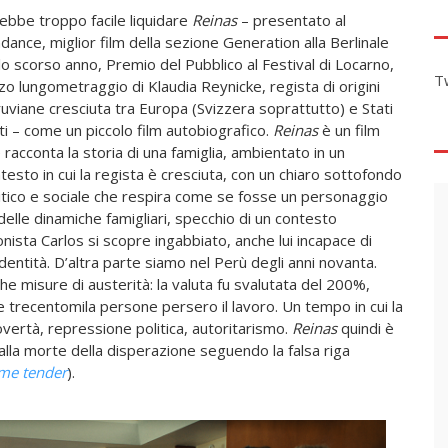
ebbe troppo facile liquidare
Reinas
– presentato al
dance, miglior film della sezione Generation alla Berlinale
lo scorso anno, Premio del Pubblico al Festival di Locarno,
T
zo lungometraggio di Klaudia Reynicke, regista di origini
uviane cresciuta tra Europa (Svizzera soprattutto) e Stati
ti – come un piccolo film autobiografico.
Reinas
è un film
 racconta la storia di una famiglia, ambientato in un
testo in cui la regista è cresciuta, con un chiaro sottofondo
itico e sociale che respira come se fosse un personaggio
delle dinamiche famigliari, specchio di un contesto
nista Carlos si scopre ingabbiato, anche lui incapace di
 identità. D’altra parte siamo nel Perù degli anni novanta.
he misure di austerità: la valuta fu svalutata del 200%,
e trecentomila persone persero il lavoro. Un tempo in cui la
vertà, repressione politica, autoritarismo.
Reinas
quindi è
 alla morte della disperazione seguendo la falsa riga
me tender
).