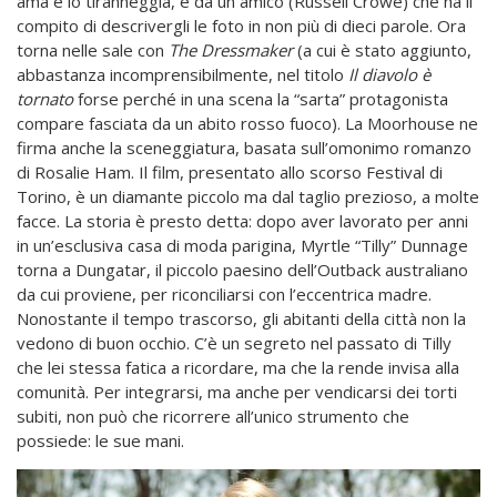
ama e lo tiranneggia, e da un amico (Russell Crowe) che ha il
compito di descrivergli le foto in non più di dieci parole. Ora
torna nelle sale con
The Dressmaker
(a cui è stato aggiunto,
abbastanza incomprensibilmente, nel titolo
Il diavolo è
tornato
forse perché in una scena la “sarta” protagonista
compare fasciata da un abito rosso fuoco). La Moorhouse ne
firma anche la sceneggiatura, basata sull’omonimo romanzo
di Rosalie Ham. Il film, presentato allo scorso Festival di
Torino, è un diamante piccolo ma dal taglio prezioso, a molte
facce. La storia è presto detta: dopo aver lavorato per anni
in un’esclusiva casa di moda parigina, Myrtle “Tilly” Dunnage
torna a Dungatar, il piccolo paesino dell’Outback australiano
da cui proviene, per riconciliarsi con l’eccentrica madre.
Nonostante il tempo trascorso, gli abitanti della città non la
vedono di buon occhio. C’è un segreto nel passato di Tilly
che lei stessa fatica a ricordare, ma che la rende invisa alla
comunità. Per integrarsi, ma anche per vendicarsi dei torti
subiti, non può che ricorrere all’unico strumento che
possiede: le sue mani.