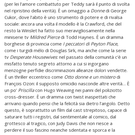
(per lei l’amore combattuto per Teddy sarà il punto di svolta
nel ripristino della verità). È un omaggio a
Donne
di George
Cukor, dove l’abito è uno strumento di potere e di rivalsa
sociale: ancora una volta il modello è la Crawford, che del
resto la Winslet ha fatto suo meravigliosamente nella
miniserie tv
Mildred Pierce
di Todd Haynes. È un dramma
borghese di provincia come
I peccatori di Peyton Place
,
come i turgidi mélo di Douglas Sirk, ma anche come la serie
tv
Desperate Housewives
: nel passato della comunità c’è un
misfatto tenuto segreto attorno a cui si ingorgano
menzogne perfidie discriminazioni alleanze dolori vendette.
È un thriller eccentrico come
Otto donne e un mistero
di
François Ozon: il supposto omicidio nasconde altre verità… È
un po’
Priscilla
con Hugo Weaving nei panni del poliziotto
cross-dresser. È un dramma con twist inaspettati che
arrivano quando pensi che la felicità sia dietro l’angolo. Detto
questo, è soprattutto un film dal cast strepitoso, capace di
saturare tutti i registri, dal sentimentale al comico, dal
grottesco al tragico, con Judy Davis che non riesce a
perdere il suo fascino neanche sdentata e sporca e la