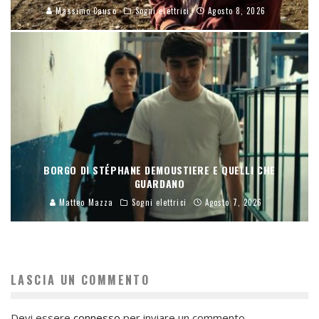
Massimo Causo
Sogni elettrici
Agosto 8, 2026
BORGO DI STÉPHANE DEMOUSTIERE E QUELLI CHE
GUARDANO
Matteo Mazza
Sogni elettrici
Agosto 7, 2026
LASCIA UN COMMENTO
Devi essere
connesso
per inviare un commento.