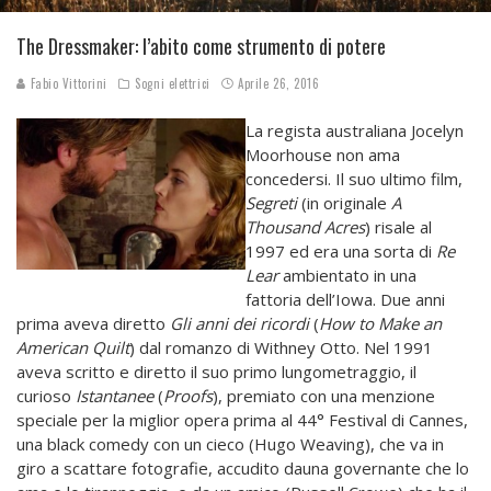
The Dressmaker: l’abito come strumento di potere
Fabio Vittorini
Sogni elettrici
Aprile 26, 2016
La regista australiana Jocelyn
Moorhouse non ama
concedersi. Il suo ultimo film,
Segreti
(in originale
A
Thousand Acres
) risale al
1997 ed era una sorta di
Re
Lear
ambientato in una
fattoria dell’Iowa. Due anni
prima aveva diretto
Gli anni dei ricordi
(
How to Make an
American Quilt
) dal romanzo di Withney Otto. Nel 1991
aveva scritto e diretto il suo primo lungometraggio, il
curioso
Istantanee
(
Proofs
), premiato con una menzione
speciale per la miglior opera prima al 44° Festival di Cannes,
una black comedy con un cieco (Hugo Weaving), che va in
giro a scattare fotografie, accudito dauna governante che lo