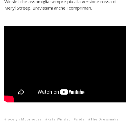
Winslet che assomiglia sempre più alla versione rossa di
Meryl Streep. Bravissimi anche i comprimari.
Jocelyn Moorhouse
Kate Winslet
slide
The Dressmaker