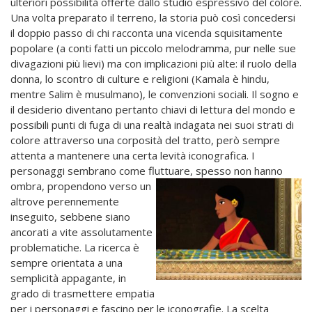
ulteriori possibilità offerte dallo studio espressivo del colore.
Una volta preparato il terreno, la storia può così concedersi
il doppio passo di chi racconta una vicenda squisitamente
popolare (a conti fatti un piccolo melodramma, pur nelle sue
divagazioni più lievi) ma con implicazioni più alte: il ruolo della
donna, lo scontro di culture e religioni (Kamala è hindu,
mentre Salim è musulmano), le convenzioni sociali. Il sogno e
il desiderio diventano pertanto chiavi di lettura del mondo e
possibili punti di fuga di una realtà indagata nei suoi strati di
colore attraverso una corposità del tratto, però sempre
attenta a mantenere una certa levità iconografica. I
personaggi sembrano come fluttuare, spesso non hanno
ombra,
propendono verso un
altrove perennemente
inseguito, sebbene siano
ancorati a vite assolutamente
problematiche. La ricerca è
sempre orientata a una
semplicità appagante, in
grado di trasmettere empatia
per i personaggi e fascino per le iconografie. La scelta