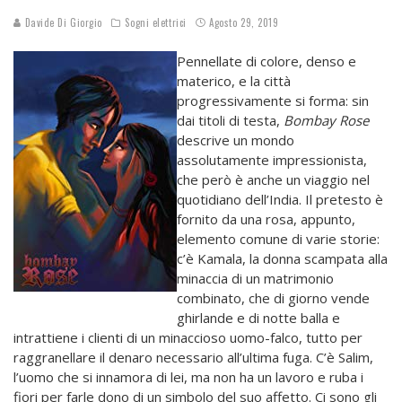
Davide Di Giorgio
Sogni elettrici
Agosto 29, 2019
Pennellate di colore, denso e
materico, e la città
progressivamente si forma: sin
dai titoli di testa,
Bombay Rose
descrive un mondo
assolutamente impressionista,
che però è anche un viaggio nel
quotidiano dell’India. Il pretesto è
fornito da una rosa, appunto,
elemento comune di varie storie:
c’è Kamala, la donna scampata alla
minaccia di un matrimonio
combinato, che di giorno vende
ghirlande e di notte balla e
intrattiene i clienti di un minaccioso uomo-falco, tutto per
raggranellare il denaro necessario all’ultima fuga. C’è Salim,
l’uomo che si innamora di lei, ma non ha un lavoro e ruba i
fiori per farle dono di un simbolo del suo affetto. Ci sono gli