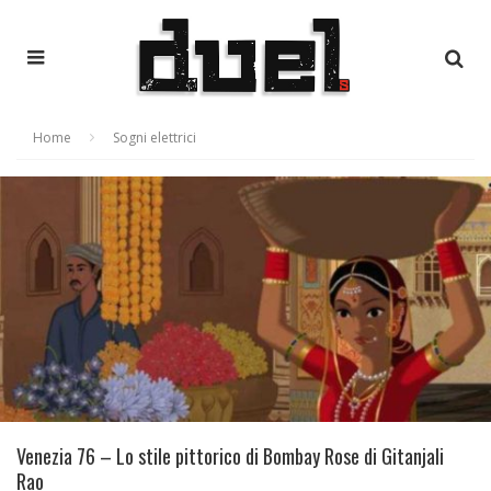
Home
Sogni elettrici
Venezia 76 – Lo stile pittorico di Bombay Rose di Gitanjali
Rao