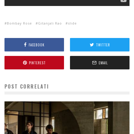
Bombay Rose
Gitanjali Rao
slide
FACEBOOK
TWITTER
PINTEREST
EMAIL
POST CORRELATI