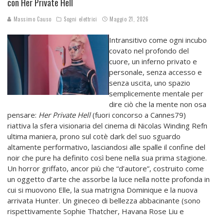
con Her Private Hell
Massimo Causo
Sogni elettrici
Maggio 21, 2026
Intransitivo come ogni incubo
covato nel profondo del
cuore, un inferno privato e
personale, senza accesso e
senza uscita, uno spazio
semplicemente mentale per
dire ciò che la mente non osa
pensare:
Her Private Hell
(fuori concorso a Cannes79)
riattiva la sfera visionaria del cinema di Nicolas Winding Refn
ultima maniera, prono sul cotè dark del suo sguardo
altamente performativo, lasciandosi alle spalle il confine del
noir che pure ha definito così bene nella sua prima stagione.
Un horror griffato, ancor più che “d’autore”, costruito come
un oggetto d’arte che assorbe la luce nella notte profonda in
cui si muovono Elle, la sua matrigna Dominique e la nuova
arrivata Hunter. Un gineceo di bellezza abbacinante (sono
rispettivamente Sophie Thatcher, Havana Rose Liu e