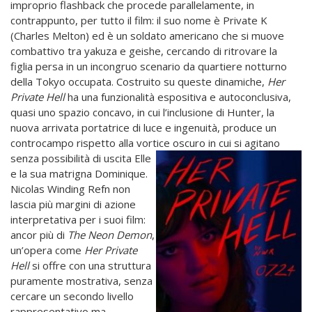
improprio flashback che procede parallelamente, in
contrappunto, per tutto il film: il suo nome è Private K
(Charles Melton) ed è un soldato americano che si muove
combattivo tra yakuza e geishe, cercando di ritrovare la
figlia persa in un incongruo scenario da quartiere notturno
della Tokyo occupata. Costruito su queste dinamiche,
Her
Private Hell
ha una funzionalità espositiva e autoconclusiva,
quasi uno spazio concavo, in cui l’inclusione di Hunter, la
nuova arrivata portatrice di luce e ingenuità, produce un
controcampo rispetto alla vortice oscuro in cui si agitano
senza possibilità di uscita Elle
e la sua matrigna Dominique.
Nicolas Winding Refn non
lascia più margini di azione
interpretativa per i suoi film:
ancor più di
The Neon Demon
,
un’opera come
Her Private
Hell
si offre con una struttura
puramente mostrativa, senza
cercare un secondo livello
rappresentativo ma