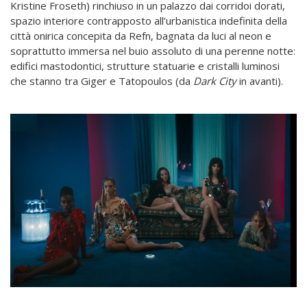
Kristine Froseth) rinchiuso in un palazzo dai corridoi dorati,
spazio interiore contrapposto all’urbanistica indefinita della
città onirica concepita da Refn, bagnata da luci al neon e
soprattutto immersa nel buio assoluto di una perenne notte:
edifici mastodontici, strutture statuarie e cristalli luminosi
che stanno tra Giger e Tatopoulos (da
Dark City
in avanti).