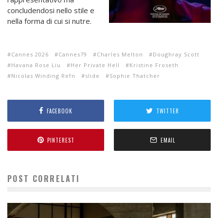
concludendosi nello stile e
nella forma di cui si nutre.
Cannes 2026
Cannes79
Charles Melton
Doughray Scott
Havana Rose Liu
Her Private Hell
Kristine Froseth
Nicolas Winding Refn
slide
Sophie Thatcher
FACEBOOK
TWITTER
PINTEREST
EMAIL
POST CORRELATI