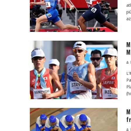
at
pi
az
M
M
F
L’
Pa
Pl
(h
M
f
F