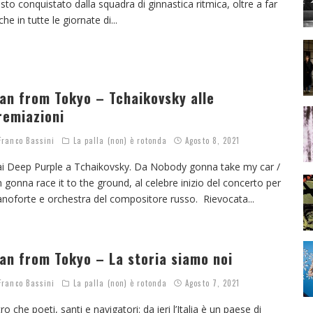
sto conquistato dalla squadra di ginnastica ritmica, oltre a far
 che in tutte le giornate di
...
an from Tokyo – Tchaikovsky alle
remiazioni
ranco Bassini
La palla (non) è rotonda
Agosto 8, 2021
i Deep Purple a Tchaikovsky. Da Nobody gonna take my car /
m gonna race it to the ground, al celebre inizio del concerto per
anoforte e orchestra del compositore russo. Rievocata
...
an from Tokyo – La storia siamo noi
ranco Bassini
La palla (non) è rotonda
Agosto 7, 2021
tro che poeti, santi e navigatori: da ieri l’Italia è un paese di