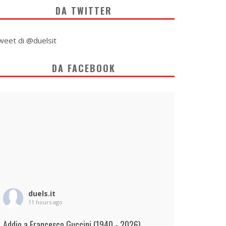
DA TWITTER
weet di @duelsit
DA FACEBOOK
duels.it
11 hours ago
Addio a Francesco Guccini (1940 - 2026)