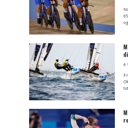
No
65
og
M
d
F
Il
Ol
tu
M
r