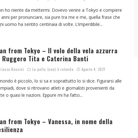
n ho niente da mettermi. Dovevo venire a Tokyo e compiere
 anni per pronunciare, sia pure tra me e me, quella frase che
ni uomo ha sentito centinaia di volte. L’imperdibile
...
an from Tokyo – Il volo della vela azzurra
i Ruggero Tita e Caterina Banti
ranco Bassini
La palla (non) è rotonda
Agosto 4, 2021
 mondo è piccolo, lo si sa e soprattutto lo si dice. Figurarsi alle
impiadi, dove si ritrovano atleti e giornalisti provenienti da
tte o quasi le nazioni. Eppure mi ha fatto
...
an from Tokyo – Vanessa, in nome della
esilienza