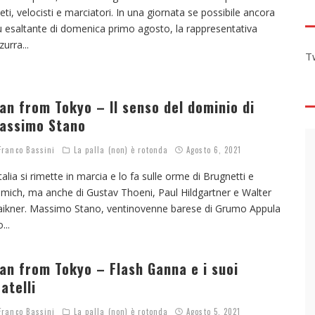
leti, velocisti e marciatori. In una giornata se possibile ancora
ù esaltante di domenica primo agosto, la rappresentativa
zurra
...
T
an from Tokyo – Il senso del dominio di
assimo Stano
ranco Bassini
La palla (non) è rotonda
Agosto 6, 2021
Italia si rimette in marcia e lo fa sulle orme di Brugnetti e
mich, ma anche di Gustav Thoeni, Paul Hildgartner e Walter
aikner. Massimo Stano, ventinovenne barese di Grumo Appula
o
...
an from Tokyo – Flash Ganna e i suoi
ratelli
ranco Bassini
La palla (non) è rotonda
Agosto 5, 2021