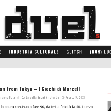
E
INDUSTRIA CULTURALE
GLITCH
(NON) LU
an from Tokyo – I Giochi di Marcell
ranco Bassini
La palla (non) è rotonda
Agosto 9, 2021
 la paura continua a fare 90, da ieri la felicità fa 40. Il terzo