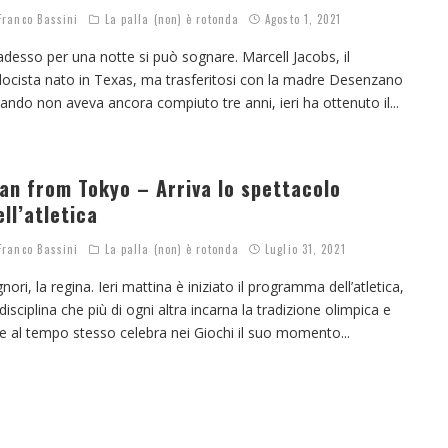
ranco Bassini
La palla (non) è rotonda
Agosto 1, 2021
adesso per una notte si può sognare. Marcell Jacobs, il
locista nato in Texas, ma trasferitosi con la madre Desenzano
ando non aveva ancora compiuto tre anni, ieri ha ottenuto il
...
an from Tokyo – Arriva lo spettacolo
ell’atletica
ranco Bassini
La palla (non) è rotonda
Luglio 31, 2021
gnori, la regina. Ieri mattina è iniziato il programma dell’atletica,
 disciplina che più di ogni altra incarna la tradizione olimpica e
e al tempo stesso celebra nei Giochi il suo momento
...