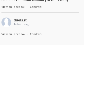
View on Facebook
·
Condividi
duels.it
14 hours ago
View on Facebook
·
Condividi
duels.it
14 hours ago
Sul set di Bad Lieutenant: Tokyo di Takashi
Miike, con Shun Oguri, Lily James , Liv
Morganremake. Remake di Bad Lieutenant di
Abel Ferrara
View on Facebook
·
Condividi