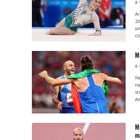
F
Ar
20
un
co
M
F
Ne
na
st
An
M
m