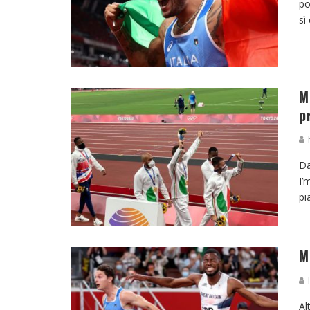
po
sì
M
p
F
Da
I’
pi
M
F
Al