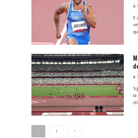
F
E 
ve
qu
M
d
F
Si
la
ch
1
2