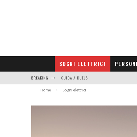
SOGNI ELETTRICI
PERSON
BREAKING
GUIDA A DUELS
Home
CONTRIBUTORS
Sogni elettrici