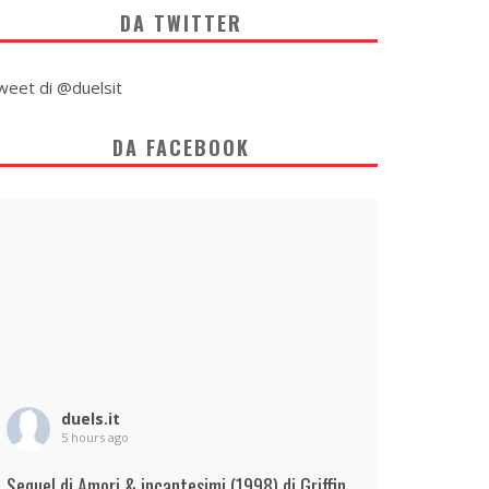
DA TWITTER
weet di @duelsit
DA FACEBOOK
duels.it
5 hours ago
Sequel di Amori & incantesimi (1998) di Griffin