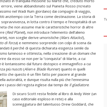
enziato in tranquilla missione su Marte che, creduto morto
 errore, viene abbandonato sul Pianeta Rosso (ricreato
issimo nel Wadi Rum giordano) dai compagni di viaggio,
titi anzitempo con la Terra come destinazione. La storia di
T
 sopravvivenza, in lotta contro il tempo e l’inospitalità di un
neta che non assume mai le caratteristiche horror di altre
re (
Red Planet
), non introduce l’elemento dell’alieno
arte
), non sceglie derive umoristiche (
Mars Attacks!
),
to di forza
) e nemmeno sorprende con colpi di scena da
andati il perché di questa dichiarata esigenza senile da
ismo luminoso e ottimista, nella creazione di un domani che
erire da esso se non per la “conquista” di Marte, a cui
n
è lontanissimo dal futuro distopico e immaginifico a cui
za più riusciti (
Alien
e
Blade Runner
) quanto in quelli
 detto che questo è un film fatto per piacere al grande
lla autoralità, e dunque risulta nulla più che l’ennesima
e i passi del regista inglese dai tempi de
Il gladiatore
.
Di sicuro Scott resta fedele al libro di Andy Weir (un
caso editoriale esploso in rete) e alla
sceneggiatura del talentuoso Drew Goddard, che