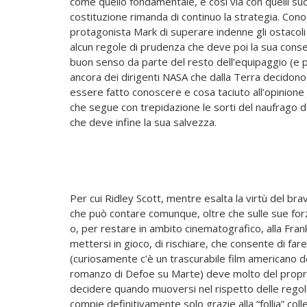
come quello fondamentale, e così via con quelli suc
costituzione rimanda di continuo la strategia. Cono
protagonista Mark di superare indenne gli ostacoli 
alcun regole di prudenza che deve poi la sua conserv
buon senso da parte del resto dell’equipaggio (e 
ancora dei dirigenti NASA che dalla Terra decidon
essere fatto conoscere e cosa taciuto all’opinione
che segue con trepidazione le sorti del naufrago de
che deve infine la sua salvezza.
Per cui Ridley Scott, mentre esalta la virtù del bra
che può contare comunque, oltre che sulle sue forz
o, per restare in ambito cinematografico, alla Frank
mettersi in gioco, di rischiare, che consente di fare
(curiosamente c’è un trascurabile film americano d
romanzo di Defoe su Marte) deve molto del proprio 
decidere quando muoversi nel rispetto delle regole
compie definitivamente solo grazie alla “follia” col