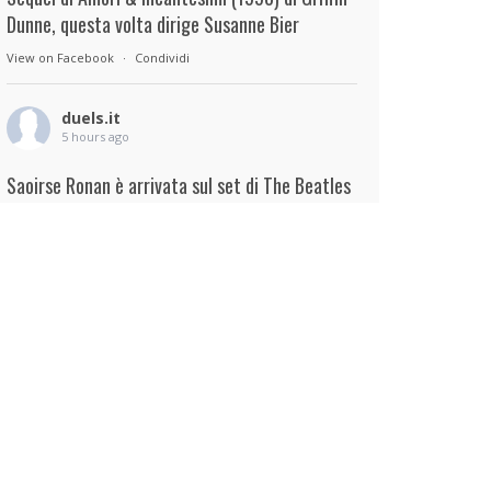
Dunne, questa volta dirige Susanne Bier
View on Facebook
·
Condividi
duels.it
5 hours ago
Saoirse Ronan è arrivata sul set di The Beatles
– A Four-Film Cinematic Event di Sam Mendes.
Interpreterà Linda McCartney al fianco di Paul
Mescal nel ruolo di Paul McCartney.
View on Facebook
·
Condividi
duels.it
6 hours ago
View on Facebook
·
Condividi