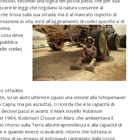
cessivi, secondo una logica dei piccoli passi, che per sua
scere le leggi che regolano la natura consente al
che trova sulla sua strada; ma è al mancato rispetto di
azione in vita; ed è all’aggiramento di codici specifi
ci e di
prima
o cosa deve
 pubblica
lle stelle)
vo cittadino
e, su un aiuto ulteriore (quasi una visione alla Schopenauer
 Capra, ma più asciutta), ci ricorda che è la capacità di
 decisivi passi in avanti. Il Mark novello Robinson
el 1964, R
obinson Crusoe on Mars
, che ambientava il
ritorno sulla Terra alla intraprendenza e alla capacità di
 e quando invece scavalcarle; ritorno che tuttavia si
lettiva di un gruppo di astronauti capitanato dalla rossa