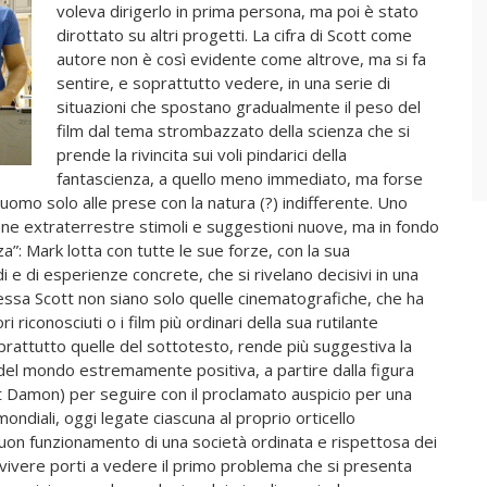
voleva dirigerlo in prima persona, ma poi è stato
dirottato su altri progetti. La cifra di Scott come
autore non è così evidente come altrove, ma si fa
sentire, e soprattutto vedere, in una serie di
situazioni che spostano gradualmente il peso del
film dal tema strombazzato della scienza che si
prende la rivincita sui voli pindarici della
fantascienza, a quello meno immediato, ma forse
’uomo solo alle prese con la natura (?) indifferente. Uno
ne extraterrestre stimoli e suggestioni nuove, ma in fondo
za”: Mark lotta con tutte le sue forze, con la sua
di e di esperienze concrete, che si rivelano decisivi in una
ressa Scott non siano solo quelle cinematografiche, che ha
 riconosciuti o i film più ordinari della sua rutilante
oprattutto quelle del sottotesto, rende più suggestiva la
 del mondo estremamente positiva, a partire dalla figura
t Damon) per seguire con il proclamato auspicio per una
ondiali, oggi legate ciascuna al proprio orticello
 buon funzionamento di una società ordinata e rispettosa dei
avvivere porti a vedere il primo problema che si presenta