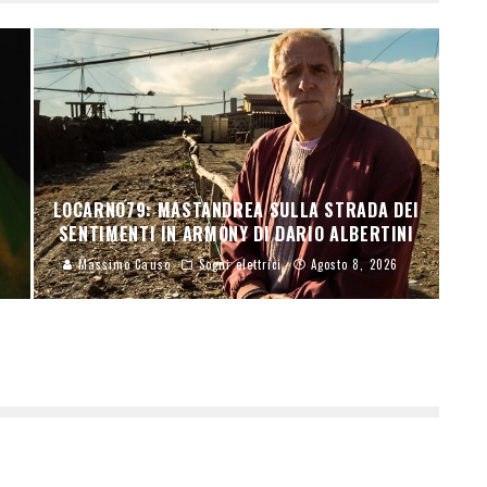
N
LOCARNO79: MASTANDREA SULLA STRADA DEI
SENTIMENTI IN ARMONY DI DARIO ALBERTINI
Massimo Causo
Sogni elettrici
Agosto 8, 2026