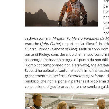
sci
per
ben
par
una
pia
ope
cattivo (come in
Mission To Mars
o
Fantasmi da M
esotiche (
John Carter
) o spettacolar-­filosofiche (
At
Guerra Fredda (
Capricorn One
). Molti si sono dom
parte di Ridley, considerando che nel suo conform
assomiglia tantissimo all’oggi (al punto da non diff
l’uomo contemporaneo non è arrivato),
The
Martia
Scott ci ha abituato, tanto nei suoi film di fantascien
grandemente imperfetti (
Prometheus
). Si è pure
pubblico, che non si pone in partenza il problema de
concessione al gusto prevalente che sembra guidar