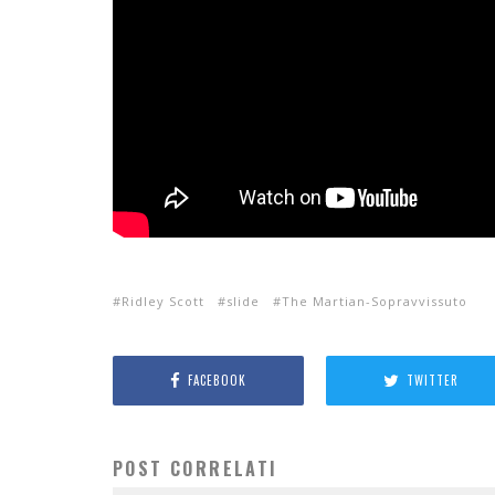
Ridley Scott
slide
The Martian-­Sopravvissuto
FACEBOOK
TWITTER
POST CORRELATI