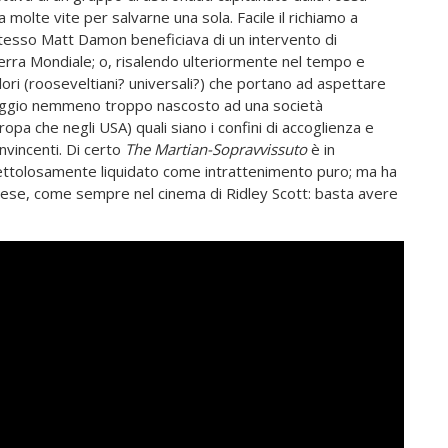
a molte vite per salvarne una sola. Facile il richiamo a
o stesso Matt Damon beneficiava di un intervento di
rra Mondiale; o, risalendo ulteriormente nel tempo e
lori (rooseveltiani? universali?) che portano ad aspettare
ssaggio nemmeno troppo nascosto ad una società
ropa che negli USA) quali siano i confini di accoglienza e
nvincenti. Di certo
The Martian-­Sopravvissuto
è in
frettolosamente liquidato come intrattenimento puro; ma ha
rprese, come sempre nel cinema di Ridley Scott: basta avere