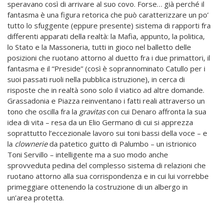
speravano così di arrivare al suo covo. Forse… già perché il
fantasma è una figura retorica che può caratterizzare un po’
tutto lo sfuggente (eppure presente) sistema di rapporti fra
differenti apparati della realtà: la Mafia, appunto, la politica,
lo Stato e la Massoneria, tutti in gioco nel balletto delle
posizioni che ruotano attorno al duetto fra i due primattori, il
fantasma e il “Preside” (così è soprannominato Catullo per i
suoi passati ruoli nella pubblica istruzione), in cerca di
risposte che in realtà sono solo il viatico ad altre domande.
Grassadonia e Piazza reinventano i fatti reali attraverso un
tono che oscilla fra la
gravitas
con cui Denaro affronta la sua
idea di vita – resa da un Elio Germano di cui si apprezza
soprattutto l’eccezionale lavoro sui toni bassi della voce – e
la
clownerie
da patetico guitto di Palumbo – un istrionico
Toni Servillo – intelligente ma a suo modo anche
sprovveduta pedina del complesso sistema di relazioni che
ruotano attorno alla sua corrispondenza e in cui lui vorrebbe
primeggiare ottenendo la costruzione di un albergo in
un’area protetta.