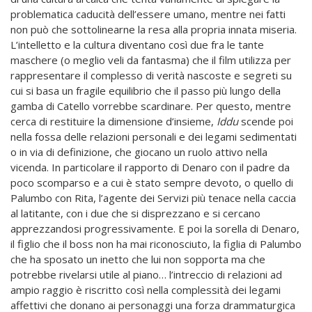
problematica caducità dell’essere umano, mentre nei fatti
non può che sottolinearne la resa alla propria innata miseria.
L’intelletto e la cultura diventano così due fra le tante
maschere (o meglio veli da fantasma) che il film utilizza per
rappresentare il complesso di verità nascoste e segreti su
cui si basa un fragile equilibrio che il passo più lungo della
gamba di Catello vorrebbe scardinare. Per questo, mentre
cerca di restituire la dimensione d’insieme,
Iddu
scende poi
nella fossa delle relazioni personali e dei legami sedimentati
o in via di definizione, che giocano un ruolo attivo nella
vicenda. In particolare il rapporto di Denaro con il padre da
poco scomparso e a cui è stato sempre devoto, o quello di
Palumbo con Rita, l’agente dei Servizi più tenace nella caccia
al latitante, con i due che si disprezzano e si cercano
apprezzandosi progressivamente. E poi la sorella di Denaro,
il figlio che il boss non ha mai riconosciuto, la figlia di Palumbo
che ha sposato un inetto che lui non sopporta ma che
potrebbe rivelarsi utile al piano… l’intreccio di relazioni ad
ampio raggio è riscritto così nella complessità dei legami
affettivi che donano ai personaggi una forza drammaturgica