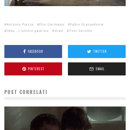
Antonio Piazza
Elio Germano
Fabio Grassadonia
Iddu - L'ultimo padrino
slide
Toni Servillo
FACEBOOK
TWITTER
PINTEREST
EMAIL
POST CORRELATI