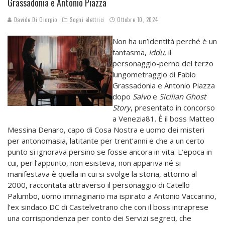
Grassadonia e Antonio Piazza
Davide Di Giorgio
Sogni elettrici
Ottobre 10, 2024
Non ha un’identità perché è un
fantasma,
Iddu
, il
personaggio-perno del terzo
lungometraggio di Fabio
Grassadonia e Antonio Piazza
dopo
Salvo
e
Sicilian Ghost
Story
, presentato in concorso
a Venezia81. È il boss Matteo
Messina Denaro, capo di Cosa Nostra e uomo dei misteri
per antonomasia, latitante per trent’anni e che a un certo
punto si ignorava persino se fosse ancora in vita. L’epoca in
cui, per l’appunto, non esisteva, non appariva né si
manifestava è quella in cui si svolge la storia, attorno al
2000, raccontata attraverso il personaggio di Catello
Palumbo, uomo immaginario ma ispirato a Antonio Vaccarino,
l’ex sindaco DC di Castelvetrano che con il boss intraprese
una corrispondenza per conto dei Servizi segreti, che