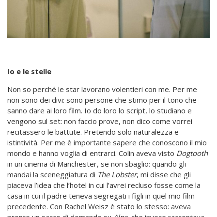
Io e le stelle
Non so perché le star lavorano volentieri con me. Per me
non sono dei divi: sono persone che stimo per il tono che
sanno dare ai loro film. Io do loro lo script, lo studiano e
vengono sul set: non faccio prove, non dico come vorrei
recitassero le battute. Pretendo solo naturalezza e
istintività. Per me è importante sapere che conoscono il mio
mondo e hanno voglia di entrarci. Colin aveva visto
Dogtooth
in un cinema di Manchester, se non sbaglio: quando gli
mandai la sceneggiatura di
The Lobster
, mi disse che gli
piaceva l’idea che l’hotel in cui l’avrei recluso fosse come la
casa in cui il padre teneva segregati i figli in quel mio film
precedente. Con Rachel Weisz è stato lo stesso: aveva
pronte un sacco di domande su
Alps
, che invece raccontava