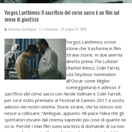
Yorgos Lanthimos: Il sacrificio del cervo sacro è un film sul
senso di giustizia
Veronica Garbagna
Interviste
Luglio 13, 2018
Yorgos Lanthimos scrive
storie che trasforma in film.
Strane storie. In due anni ha
diretto prima
The
Lobster
(Rachel Weisz, Colin Farrel,
Léa Seydoux: nomination
all’Oscar come Miglior
sceneggiatura) e adesso
Il
sacrificio del cervo sacro
con Nicole Kidman e Colin Farrell,
per cui è stato premiato al Festival di Cannes 2017 e uscito
adesso nei nostri cinema. Storie strane, che lui stesso non
riesce a collocare: “Ambigue, appunto. Mi piace l’idea che gli
spettatori escano dal cinema sapendo più cose di quante ne
so io. Perché i miei film sono una lista di domande di cui non