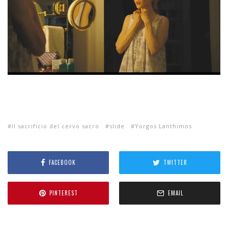
Il sacrificio del cervo sacro
slide
Yorgos Lanthimos
FACEBOOK
TWITTER
PINTEREST
EMAIL