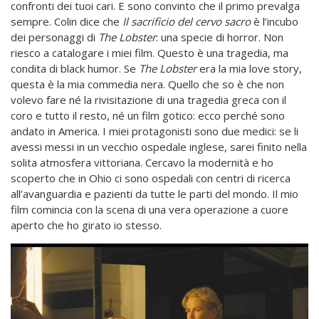
confronti dei tuoi cari. E sono convinto che il primo prevalga
sempre. Colin dice che
Il sacrificio del cervo sacro
è l’incubo
dei personaggi di
The
Lobster
: una specie di horror. Non
riesco a catalogare i miei film. Questo è una tragedia, ma
condita di black humor. Se
The Lobster
era la mia love story,
questa è la mia commedia nera. Quello che so è che non
volevo fare né la rivisitazione di una tragedia greca con il
coro e tutto il resto, né un film gotico: ecco perché sono
andato in America. I miei protagonisti sono due medici: se li
avessi messi in un vecchio ospedale inglese, sarei finito nella
solita atmosfera vittoriana. Cercavo la modernità e ho
scoperto che in Ohio ci sono ospedali con centri di ricerca
all’avanguardia e pazienti da tutte le parti del mondo. Il mio
film comincia con la scena di una vera operazione a cuore
aperto che ho girato io stesso.