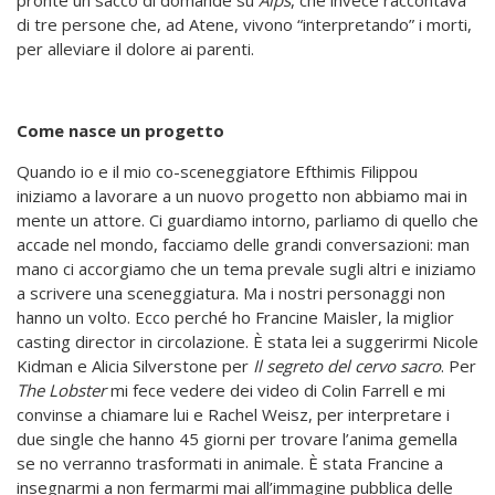
di tre persone che, ad Atene, vivono “interpretando” i morti,
per alleviare il dolore ai parenti.
Come nasce un progetto
Quando io e il mio co-sceneggiatore Efthimis Filippou
iniziamo a lavorare a un nuovo progetto non abbiamo mai in
mente un attore. Ci guardiamo intorno, parliamo di quello che
accade nel mondo, facciamo delle grandi conversazioni: man
mano ci accorgiamo che un tema prevale sugli altri e iniziamo
a scrivere una sceneggiatura. Ma i nostri personaggi non
hanno un volto. Ecco perché ho Francine Maisler, la miglior
casting director in circolazione. È stata lei a suggerirmi Nicole
Kidman e Alicia Silverstone per
Il segreto
del cervo sacro
. Per
The Lobster
mi fece vedere dei video di Colin Farrell e mi
convinse a chiamare lui e Rachel Weisz, per interpretare i
due single che hanno 45 giorni per trovare l’anima gemella
se no verranno trasformati in animale. È stata Francine a
insegnarmi a non fermarmi mai all’immagine pubblica delle