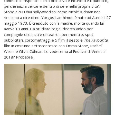
conosco le risposte. Il mio obiettivo è incuriosire il pubblico,
perché inizi a cercarle dentro di sé e nella propria vita”.
Storie a cui i divi hollywoodiani come Nicole Kidman non
riescono a dire di no. Yorgos Lanthimos è nato ad Atene il 27
maggio 1973. È cresciuto con la madre, morta quando lui
aveva 19 anni. Ha studiato regia, diretto video per
compagnie di danza e di teatro sperimentale, spot
pubblicitari, cortometraggi e 5 film: il sesto è
The Favourite
,
film in costume settecentesco con Emma Stone, Rachel
Weisz e Olivia Colman. Lo vederemo al Festival di Venezia
2018? Probabile.